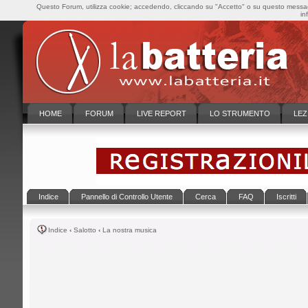
Questo Forum, utilizza cookie; accedendo, cliccando su "Accetto" o su questo messaggi
in
HOME
FORUM
LIVE REPORT
LO STRUMENTO
LEZ
Indice
Pannello di Controllo Utente
Cerca
FAQ
Iscritti
Indice
‹
Salotto
‹
La nostra musica