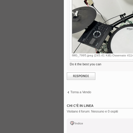
IMG_7995.jpeg (245.41 KiB) Osservato 4114
Do it the best you can
Rispondi al
messaggio
Torna a Vendo
CHI C’È IN LINEA
Visitano il forum: Nessuno e 0 ospiti
Indice