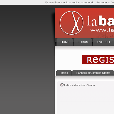
Questo Forum, utilizza cookie; accedendo, cliccando su "Ac
HOME
FORUM
LIVE REPOR
Indice
Pannello di Controllo Utente
Indice
‹
Mercatino
‹
Vendo