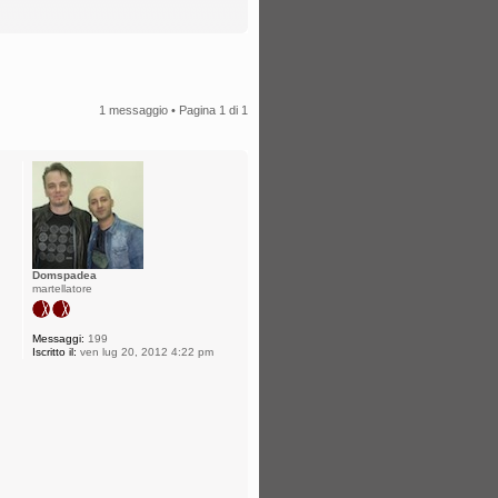
1 messaggio • Pagina
1
di
1
Domspadea
martellatore
Messaggi:
199
Iscritto il:
ven lug 20, 2012 4:22 pm