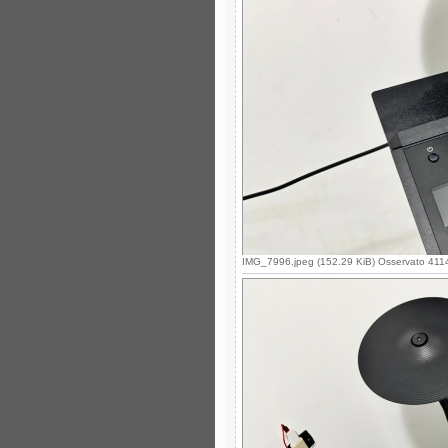
IMG_7996.jpeg (152.29 KiB) Osservato 4114