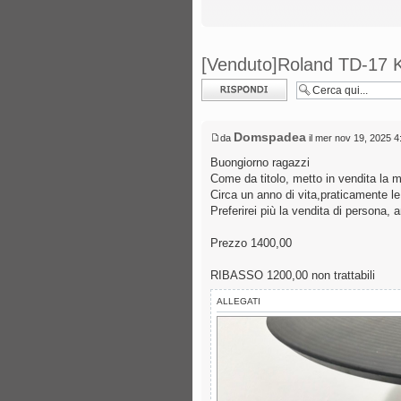
[Venduto]Roland TD-17 
Rispondi al
messaggio
Domspadea
da
il mer nov 19, 2025 
Buongiorno ragazzi
Come da titolo, metto in vendita la 
Circa un anno di vita,praticamente le
Preferirei più la vendita di persona,
Prezzo 1400,00
RIBASSO 1200,00 non trattabili
ALLEGATI