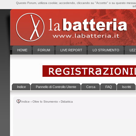
Questo Forum, utilizza cookie; accedendo, cliccando su "Accetto" o su questo messaggi
in
HOME
FORUM
LIVE REPORT
LO STRUMENTO
LEZ
Indice
Pannello di Controllo Utente
Cerca
FAQ
Iscritti
Indice
‹
Oltre lo Strumento
‹
Didattica