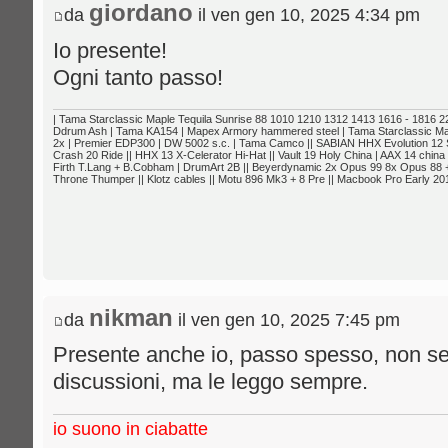
giordano
da
il ven gen 10, 2025 4:34 pm
Io presente!
Ogni tanto passo!
| Tama Starclassic Maple Tequila Sunrise 88 1010 1210 1312 1413 1616 - 1816 22
Ddrum Ash | Tama KA154 | Mapex Armory hammered steel | Tama Starclassic Map
2x | Premier EDP300 | DW 5002 s.c. | Tama Camco || SABIAN HHX Evolution 12 
Crash 20 Ride || HHX 13 X-Celerator Hi-Hat || Vault 19 Holy China | AAX 14 china 
Firth T.Lang + B.Cobham | DrumArt 2B || Beyerdynamic 2x Opus 99 8x Opus 88 +
Throne Thumper || Klotz cables || Motu 896 Mk3 + 8 Pre || Macbook Pro Early 201
nikman
da
il ven gen 10, 2025 7:45 pm
Presente anche io, passo spesso, non se
discussioni, ma le leggo sempre.
io suono in ciabatte