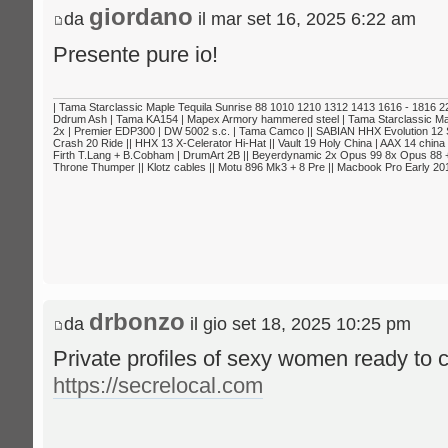
giordano
da
il mar set 16, 2025 6:22 am
Presente pure io!
| Tama Starclassic Maple Tequila Sunrise 88 1010 1210 1312 1413 1616 - 1816 22
Ddrum Ash | Tama KA154 | Mapex Armory hammered steel | Tama Starclassic Map
2x | Premier EDP300 | DW 5002 s.c. | Tama Camco || SABIAN HHX Evolution 12 
Crash 20 Ride || HHX 13 X-Celerator Hi-Hat || Vault 19 Holy China | AAX 14 china 
Firth T.Lang + B.Cobham | DrumArt 2B || Beyerdynamic 2x Opus 99 8x Opus 88 +
Throne Thumper || Klotz cables || Motu 896 Mk3 + 8 Pre || Macbook Pro Early 201
drbonzo
da
il gio set 18, 2025 10:25 pm
Private profiles of sexy women ready to c
https://secrelocal.com