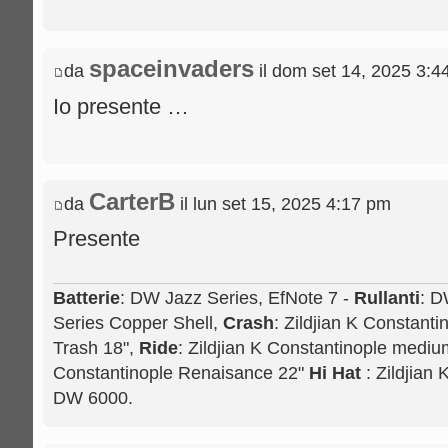
spaceinvaders
da
il dom set 14, 2025 3:4
Io presente …
CarterB
da
il lun set 15, 2025 4:17 pm
Presente
Batterie
: DW Jazz Series, EfNote 7 -
Rullanti
: D
Series Copper Shell,
Crash
: Zildjian K Constanti
Trash 18",
Ride
: Zildjian K Constantinople medium
Constantinople Renaisance 22"
Hi Hat
: Zildjian
DW 6000.