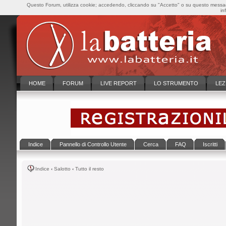
Questo Forum, utilizza cookie; accedendo, cliccando su "Accetto" o su questo messaggi
in
HOME
FORUM
LIVE REPORT
LO STRUMENTO
LEZ
Indice
Pannello di Controllo Utente
Cerca
FAQ
Iscritti
Indice
‹
Salotto
‹
Tutto il resto