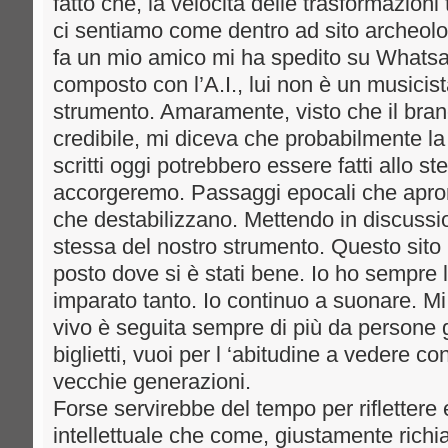
fatto che, la velocità delle trasformazioni
ci sentiamo come dentro ad sito archeolo
fa un mio amico mi ha spedito su Whats
composto con l’A.I., lui non è un musici
strumento. Amaramente, visto che il bra
credibile, mi diceva che probabilmente la
scritti oggi potrebbero essere fatti allo 
accorgeremo. Passaggi epocali che apron
che destabilizzano. Mettendo in discuss
stessa del nostro strumento. Questo sito
posto dove si è stati bene. Io ho sempre l
imparato tanto. Io continuo a suonare. M
vivo è seguita sempre di più da persone g
biglietti, vuoi per l ‘abitudine a vedere co
vecchie generazioni.
Forse servirebbe del tempo per riflettere 
intellettuale che come, giustamente richia