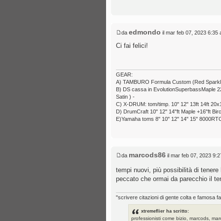
edmondo
da
il mar feb 07, 2023 6:35
Ci fai felici!
GEAR:
A) TAMBURO Formula Custom (Red Sparkle) 6
B) DS cassa in EvolutionSuperbassMaple 22x1
Satin ) -
C) X-DRUM: tom/timp. 10" 12" 13ft 14ft 20x1
D) DrumCraft 10" 12" 14"ft Maple +16"ft Bir
E)Yamaha toms 8" 10" 12" 14" 15" 8000RTC
marcods86
da
il mar feb 07, 2023 9:
tempi nuovi, più possibilità di tene
peccato che ormai da parecchio il t
"scrivere citazioni di gente colta e famosa fa
xtremeflier ha scritto:
professionisti come bizio, marcods, marc