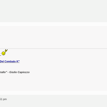
™
 Del Cembalo K"
tallo" - Giulio Capiozzo
:51 pm