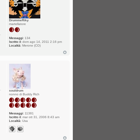
DrummeRiky
martellatore
Messaggi:
134
Iscritto il:
dom ago 14, 2011 2:16 pm
Località:
Merone (CO)
souldrum
nonno di Buddy Rich
Messaggi:
11381
Iscritto il:
mar ott 31, 2006 8:43 am
Località:
Usa