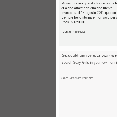
Mi sembra ieri quando ho iniziato a 
qualche affare con qualche utente.
Invece era il 14 agosto 2011 quando 
Sempre bello ritornare, non solo pe
Rock 'n' Rolllllllll
I contain multitudes
souldrum
da
il ven ott 18, 2024 4:51 
Search Sexy Girls in your town for n
Sexy Girls from your city