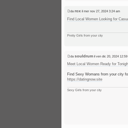
rox
da
il mer nov 27, 2024 3:24 am
Find Local Women Looking for Casua
Pretty Girls from your city
souldrum
da
il ven dic 20, 2024 12:5
Meet Local Women Ready for Tonight
Find Sexy Womans from your city for
https://datingnow.site
Sexy Girls from your city