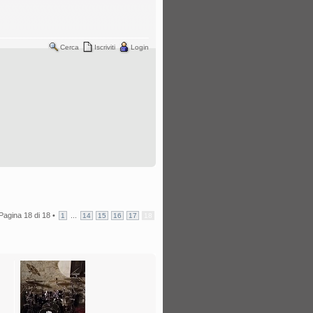
Cerca
Iscriviti
Login
Pagina
18
di
18
•
...
1
14
15
16
17
18