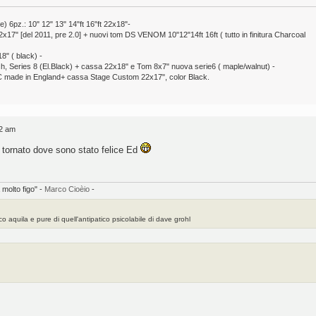
pz.: 10" 12" 13" 14"ft 16"ft 22x18"-
7" [del 2011, pre 2.0] + nuovi tom DS VENOM 10"12"14ft 16ft ( tutto in finitura Charcoal
8" ( black) -
ch, Series 8 (El.Black) + cassa 22x18" e Tom 8x7" nuova serie6 ( maple/walnut) -
 made in England+ cassa Stage Custom 22x17", color Black.
12 am
o tornato dove sono stato felice Ed
 molto figo" -
Marco Cioèio
-
o aquila e pure di quell'antipatico psicolabile di dave grohl