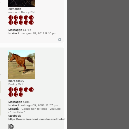
edmondo
nonno di Buddy Rich
Messaggi:
14785
Iscritto il:
mar gen 18, 2011 8:40 pm
marcods86
Buddy Rich
Messaggi:
5484
Iscritto il:
sab ago 09, 2008 11:57 pm
Località:
"Cobus non te temo - youtube
- 1 risultato."
facebook:
https://www.facebook.com/InsaneFoolish