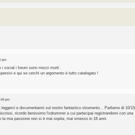
45 pm
i social i forum sono mezzi morti .
ersivi e qui se cerchi un argomento è tutto catalogato !
1:49 pm
leggervi e documentarmi sul nostro fantastico strumento... Parliamo di 10/15
iscrissi, ricordo benissimo l'xdrummer a cui partecipai registrandomi con una
o la mia passione non si è mai sopita, mai smesso in 18 anni.