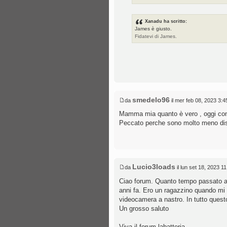
Xanadu ha scritto:
James è giusto.
Fidatevi di James.
smedelo96
da
il mer feb 08, 2023 3:
Mamma mia quanto è vero , oggi con 
Peccato perche sono molto meno disp
Lucio3loads
da
il lun set 18, 2023 1
Ciao forum. Quanto tempo passato a 
anni fa. Ero un ragazzino quando mi 
videocamera a nastro. In tutto quest
Un grosso saluto
Viva il forum labatteria