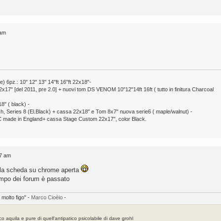
 am
pz.: 10" 12" 13" 14"ft 16"ft 22x18"-
7" [del 2011, pre 2.0] + nuovi tom DS VENOM 10"12"14ft 16ft ( tutto in finitura Charcoal
8" ( black) -
ch, Series 8 (El.Black) + cassa 22x18" e Tom 8x7" nuova serie6 ( maple/walnut) -
 made in England+ cassa Stage Custom 22x17", color Black.
27 am
re la scheda su chrome aperta
empo dei forum è passato
 molto figo" -
Marco Cioèio
-
o aquila e pure di quell'antipatico psicolabile di dave grohl