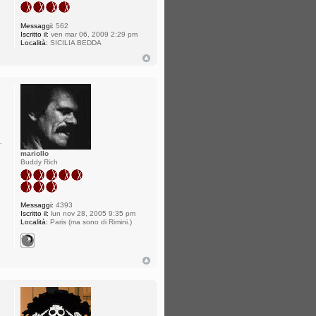
Messaggi:
562
Iscritto il:
ven mar 06, 2009 2:29 pm
Località:
SICILIA BEDDA
mariollo
Buddy Rich
Messaggi:
4393
Iscritto il:
lun nov 28, 2005 9:35 pm
Località:
Paris (ma sono di Rimini.)