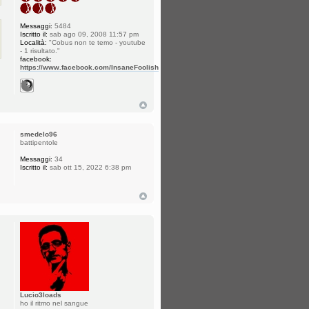
Messaggi:
5484
Iscritto il:
sab ago 09, 2008 11:57 pm
Località:
"Cobus non te temo - youtube
- 1 risultato."
facebook:
https://www.facebook.com/InsaneFoolish
smedelo96
battipentole
Messaggi:
34
Iscritto il:
sab ott 15, 2022 6:38 pm
Lucio3loads
ho il ritmo nel sangue