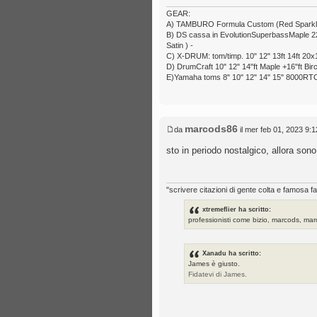
GEAR:
A) TAMBURO Formula Custom (Red Sparkle) 6
B) DS cassa in EvolutionSuperbassMaple 22x1
Satin ) -
C) X-DRUM: tom/timp. 10" 12" 13ft 14ft 20x1
D) DrumCraft 10" 12" 14"ft Maple +16"ft Bir
E)Yamaha toms 8" 10" 12" 14" 15" 8000RTC
marcods86
da
il mer feb 01, 2023 9:
sto in periodo nostalgico, allora son
"scrivere citazioni di gente colta e famosa fa
xtremeflier ha scritto:
professionisti come bizio, marcods, marc
Xanadu ha scritto:
James è giusto.
Fidatevi di James.