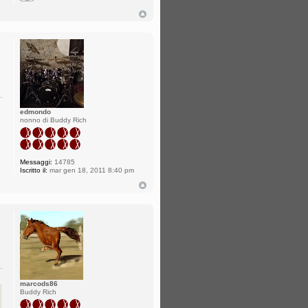
edmondo
nonno di Buddy Rich
Messaggi:
14785
Iscritto il:
mar gen 18, 2011 8:40 pm
marcods86
Buddy Rich