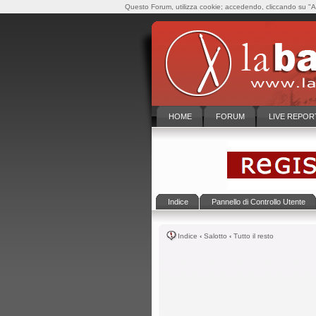
Questo Forum, utilizza cookie; accedendo, cliccando su "Ac
HOME
FORUM
LIVE REPOR
Indice
Pannello di Controllo Utente
Indice
‹
Salotto
‹
Tutto il resto