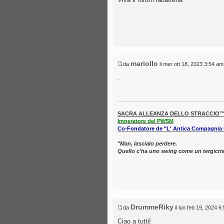
mariollo
da
il mer ott 18, 2023 3:54 am
.
SACRA ALLEANZA DELLO STRACCIO
Imperatore del PWSM
Co-Fondatore de "L' Antica Compagnia
"Man, lascialo perdere.
Quello c'ha uno swing come un tergicris
DrummeRiky
da
il lun feb 19, 2024 6
Ciao a tutti!