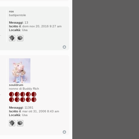
rox
battipentole
Messaggi:
13
Iscritto il:
dom nov 20, 2016 9:27 am
Località:
Usa
souldrum
nonno di Buddy Rich
Messaggi:
11381
Iscritto il:
mar ott 31, 2006 8:43 am
Località:
Usa