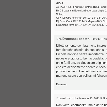
GEAR:
A) TAMBURO Formula Custom (Red Sparkle) 6
B) DS cassa in EvolutionSuperbassMaple 22x1
Satin ) -
C) X-DRUM: tom/timp. 10" 12" 13ft 14ft 20x1
D) DrumCraft 10" 12" 14"ft Maple +16"ft Bir
E)Yamaha toms 8" 10" 12" 14" 15" 8000RTC
Drumsac
da
il gio set 22, 2022 6:16 p
Effettivamente sembra molto interes
fare ricerche chiedo: da quel che si 
Piccola noticina senza importanza: h
negozio e piuttosto ben accordata: p
anno fa (il prezzo d'acquisto originar
che era decisamente spenta e poco po
profondi e pieni. L'aspetto estetico e
marrone scuro con bellissimi "disegni
Drumsac
edmondo
da
il ven set 23, 2022 5:29
Non vorrei contraddirti, ma a detta n