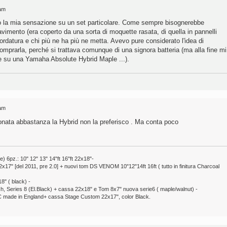
 am
ato la mia sensazione su un set particolare. Come sempre bisognerebbe
pavimento (era coperto da una sorta di moquette rasata, di quella in pannelli
accordatura e chi più ne ha più ne metta. Avevo pure considerato l'idea di
omprarla, perché si trattava comunque di una signora batteria (ma alla fine mi
e su una Yamaha Absolute Hybrid Maple ...).
 am
ata abbastanza la Hybrid non la preferisco . Ma conta poco
pz.: 10" 12" 13" 14"ft 16"ft 22x18"-
7" [del 2011, pre 2.0] + nuovi tom DS VENOM 10"12"14ft 16ft ( tutto in finitura Charcoal
8" ( black) -
ch, Series 8 (El.Black) + cassa 22x18" e Tom 8x7" nuova serie6 ( maple/walnut) -
 made in England+ cassa Stage Custom 22x17", color Black.