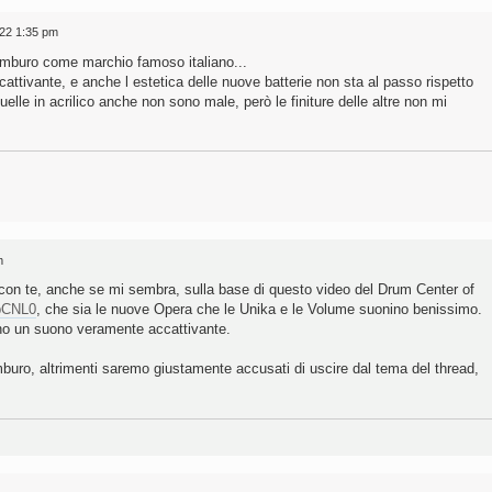
022 1:35 pm
mburo come marchio famoso italiano...
attivante, e anche l estetica delle nuove batterie non sta al passo rispetto
uelle in acrilico anche non sono male, però le finiture delle altre non mi
m
con te, anche se mi sembra, sulla base di questo video del Drum Center of
IbCNL0
, che sia le nuove Opera che le Unika e le Volume suonino benissimo.
no un suono veramente accattivante.
uro, altrimenti saremo giustamente accusati di uscire dal tema del thread,