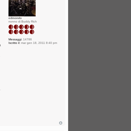
edmondo
nonno di Buddy Rich
Messaggi:
14786
Iscritto il:
mar gen 18, 2011 8:40 pm
a