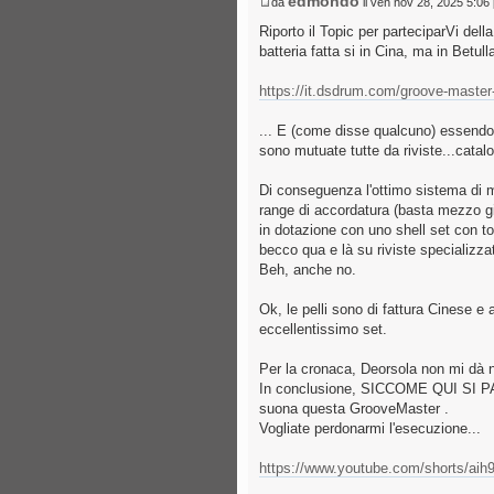
edmondo
da
il ven nov 28, 2025 5:06
Riporto il Topic per parteciparVi de
batteria fatta si in Cina, ma in Betu
https://it.dsdrum.com/groove-master
... E (come disse qualcuno) essendo i
sono mutuate tutte da riviste...catal
Di conseguenza l'ottimo sistema di mo
range di accordatura (basta mezzo gir
in dotazione con uno shell set con 
becco qua e là su riviste specializzat
Beh, anche no.
Ok, le pelli sono di fattura Cinese e
eccellentissimo set.
Per la cronaca, Deorsola non mi dà n
In conclusione, SICCOME QUI SI P
suona questa GrooveMaster .
Vogliate perdonarmi l'esecuzione...
https://www.youtube.com/shorts/ai