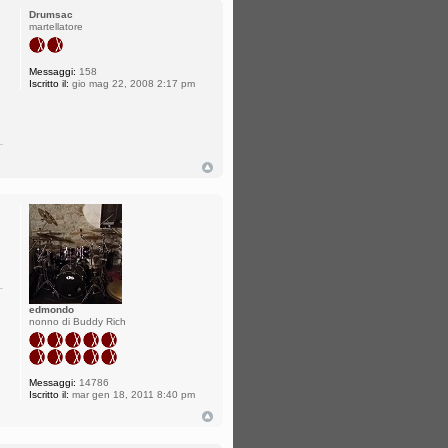
Drumsac
martellatore
Messaggi:
158
Iscritto il:
gio mag 22, 2008 2:17 pm
edmondo
nonno di Buddy Rich
Messaggi:
14786
Iscritto il:
mar gen 18, 2011 8:40 pm