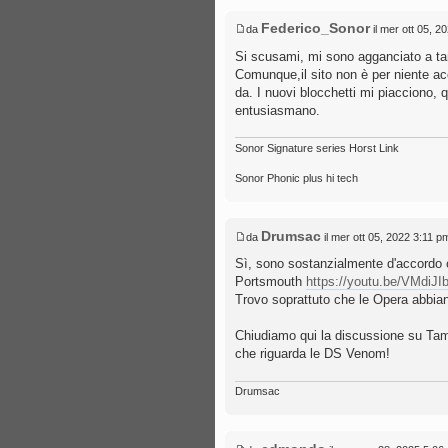
Federico_Sonor
da
il mer ott 05, 2
Si scusami, mi sono agganciato a ta
Comunque,il sito non è per niente acc
da. I nuovi blocchetti mi piacciono, q
entusiasmano.
Sonor Signature series Horst Link
Sonor Phonic plus hi tech
Drumsac
da
il mer ott 05, 2022 3:11 p
Sì, sono sostanzialmente d'accordo 
Portsmouth
https://youtu.be/VMdiJ
Trovo soprattuto che le Opera abbia
Chiudiamo qui la discussione su Tamb
che riguarda le DS Venom!
Drumsac