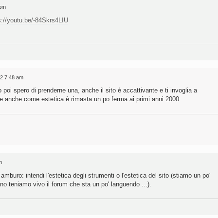
 pm
s://youtu.be/-84Skrs4LIU
022 7:48 am
oi spero di prenderne una, anche il sito è accattivante e ti invoglia a
he anche come estetica è rimasta un po ferma ai primi anni 2000
m
Tamburo: intendi l'estetica degli strumenti o l'estetica del sito (stiamo un po'
o teniamo vivo il forum che sta un po' languendo ...).