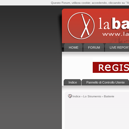
Questo Forum, utilizza cookie; accedendo, cliccando su "Ac
HOME
FORUM
LIVE REPOR
Indice
Pannello di Controllo Utente
Indice
‹
Lo Strumento
‹
Batterie