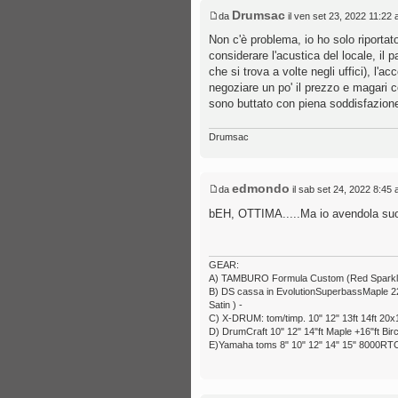
Drumsac
da
il ven set 23, 2022 11:22
Non c'è problema, io ho solo riport
considerare l'acustica del locale, il 
che si trova a volte negli uffici), l'
negoziare un po' il prezzo e magari c
sono buttato con piena soddisfazion
Drumsac
edmondo
da
il sab set 24, 2022 8:45
bEH, OTTIMA.....Ma io avendola suon
GEAR:
A) TAMBURO Formula Custom (Red Sparkle) 6
B) DS cassa in EvolutionSuperbassMaple 22x1
Satin ) -
C) X-DRUM: tom/timp. 10" 12" 13ft 14ft 20x1
D) DrumCraft 10" 12" 14"ft Maple +16"ft Bir
E)Yamaha toms 8" 10" 12" 14" 15" 8000RTC