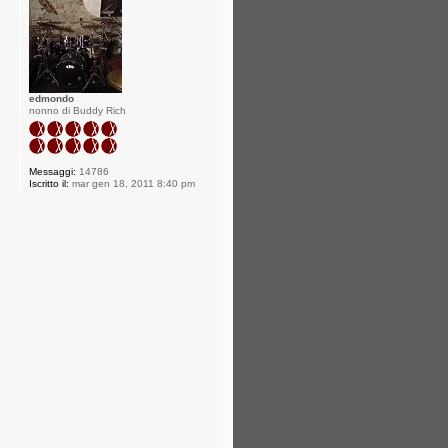
edmondo
nonno di Buddy Rich
Messaggi:
14786
Iscritto il:
mar gen 18, 2011 8:40 pm