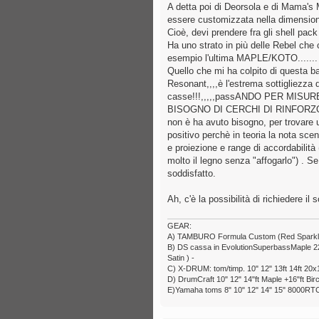
A detta poi di Deorsola e di Mama's 
essere customizzata nella dimensione 
Cioè, devi prendere fra gli shell pack
Ha uno strato in più delle Rebel che c
esempio l'ultima MAPLE/KOTO.......
Quello che mi ha colpito di questa b
Resonant,,,,è l'estrema sottigliezza d
casse!!!,,,,,passANDO PER MISURE
BISOGNO DI CERCHI DI RINFOR
non è ha avuto bisogno, per trovare un
positivo perchè in teoria la nota sc
e proiezione e range di accordabilità
molto il legno senza "affogarlo") . Se
soddisfatto.
Ah, c'è la possibilità di richiedere 
GEAR:
A) TAMBURO Formula Custom (Red Sparkle) 6
B) DS cassa in EvolutionSuperbassMaple 22x1
Satin ) -
C) X-DRUM: tom/timp. 10" 12" 13ft 14ft 20x1
D) DrumCraft 10" 12" 14"ft Maple +16"ft Bir
E)Yamaha toms 8" 10" 12" 14" 15" 8000RTC