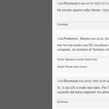
Drumsac
da
il sab set 24, 2022 10:27
Ho trovato questo sulla Venom:
http
Drumsac
Federico_Sonor
da
il lun ott 03, 2
non ho mai avuto una DS ma prima o p
comprare, al contrario di Tamburo c
Sonor Signature series Horst Link
Sonor Phonic plus hi tech
Drumsac
da
il lun ott 03, 2022 11:08 a
Sì, il sito DS è molto ben fatto. Per 
uscendo dal tema originario ma almen
Drumsac