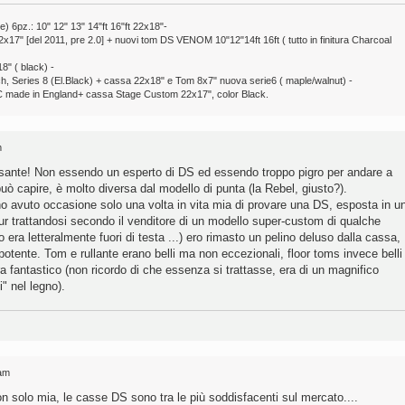
pz.: 10" 12" 13" 14"ft 16"ft 22x18"-
7" [del 2011, pre 2.0] + nuovi tom DS VENOM 10"12"14ft 16ft ( tutto in finitura Charcoal
8" ( black) -
ch, Series 8 (El.Black) + cassa 22x18" e Tom 8x7" nuova serie6 ( maple/walnut) -
 made in England+ cassa Stage Custom 22x17", color Black.
m
sante! Non essendo un esperto di DS ed essendo troppo pigro per andare a
può capire, è molto diversa dal modello di punta (la Rebel, giusto?).
o avuto occasione solo una volta in vita mia di provare una DS, esposta in u
ur trattandosi secondo il venditore di un modello super-custom di qualche
io era letteralmente fuori di testa ...) ero rimasto un pelino deluso dalla cassa,
tente. Tom e rullante erano belli ma non eccezionali, floor toms invece belli
ra fantastico (non ricordo di che essenza si trattasse, era di un magnifico
" nel legno).
 am
on solo mia, le casse DS sono tra le più soddisfacenti sul mercato....