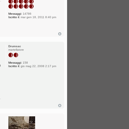
Messaggi:
14786
Iscritto il:
mar gen 18, 2011 8:40 pm
Drumsac
martellatore
Messaggi:
158
n
Iscritto il:
gio mag 22, 2008 2:17 pm