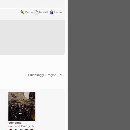
Cerca
Iscriviti
Login
11 messaggi • Pagina
1
di
1
edmondo
nonno di Buddy Rich