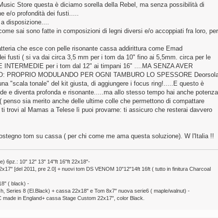
Music Store questa è diciamo sorella della Rebel, ma senza possibilità di
e/o profondità dei fusti.....
 a disposizione....
ome sai sono fatte in composizioni di legni diversi e/o accoppiati fra loro, per
atteria che esce con pelle risonante cassa addirittura come Emad
ei fusti ( si va dai circa 3,5 mm per i tom da 10" fino ai 5,5mm. circa per le
 INTERMEDIE per i tom dal 12" ai timpani 16" ....MA SENZA AVER
ZO: PROPRIO MODULANDO PER OGNI TAMBURO LO SPESSORE Deorsol
a "scala tonale" del kit giusta, di aggiungere i focus ring!.....E questo è
ende e diventa profonda e risonante.....ma allo stesso tempo hai anche potenza
 ( penso sia merito anche delle ultime colle che permettono di compattare
 ti trovi al Mamas a Telese lì puoi provarne: ti assicuro che resterai davvero
il sostegno tom su cassa ( per chi come me ama questa soluzione). W l'Italia !!
pz.: 10" 12" 13" 14"ft 16"ft 22x18"-
7" [del 2011, pre 2.0] + nuovi tom DS VENOM 10"12"14ft 16ft ( tutto in finitura Charcoal
8" ( black) -
ch, Series 8 (El.Black) + cassa 22x18" e Tom 8x7" nuova serie6 ( maple/walnut) -
 made in England+ cassa Stage Custom 22x17", color Black.