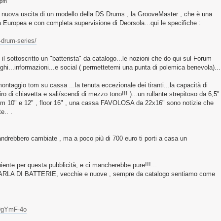
 pm
lla nuova uscita di un modello della DS Drums , la GrooveMaster , che è una
lla Europea e con completa supervisione di Deorsola...qui le specifiche :
-drum-series/
l sottoscritto un "batterista" da catalogo...le nozioni che do qui sul Forum
oghi...informazioni...e social ( permettetemi una punta di polemica benevola)...
ntaggio tom su cassa ...la tenuta eccezionale dei tiranti...la capacità di
o di chiavetta e sali/scendi di mezzo tono!!! )...un rullante strepitoso da 6,5"
tom 10" e 12" , floor 16" , una cassa FAVOLOSA da 22x16" sono notizie che
e.. .
 andrebbero cambiate , ma a poco più di 700 euro ti porti a casa un
iente per questa pubblicità, e ci mancherebbe pure!!!...
ARLA DI BATTERIE, vecchie e nuove , sempre da catalogo sentiamo come
h9gYmF-4o