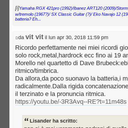
[i]
Yamaha RGX 421pro (1992)/Ibanez ART120 (2009)/Storm
w/tremolo (1967?)/ SX Classic Guitar (?)/ Eko Navajo 12 (19
batteria? Eh...
vit vit
da
il lun apr 30, 2018 11:59 pm
Ricordo perfettamente nei miei ricordi gi
solo rock,metal,hardrock ecc fino ai 19 a
Morello nel quartetto di Dave Brubeck:eb
ritmico/timbrica.
Da allora,da poco suonavo la batteria,i m
radicalmente.Dalla rigida concatenazione 
il terzinato e la pronuncia ritmica.
https://youtu.be/-3R3Avq--RE?t=11m48s
Lisander ha scritto: