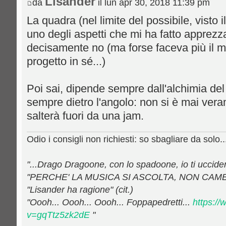
Lisander
da
il lun apr 30, 2018 11:39 pm
La quadra (nel limite del possibile, visto 
uno degli aspetti che mi ha fatto apprezz
decisamente no (ma forse faceva più il m
progetto in sé...)
Poi sai, dipende sempre dall'alchimia del
sempre dietro l'angolo: non si è mai vera
salterà fuori da una jam.
Odio i consigli non richiesti: so sbagliare da solo..
"...Drago Dragoone, con lo spadoone, io ti uccideròo
"PERCHE' LA MUSICA SI ASCOLTA, NON CAMB
"Lisander ha ragione" (cit.)
"Oooh... Oooh... Oooh... Foppapedretti...
https:/
v=gqTtz5zk2dE
"