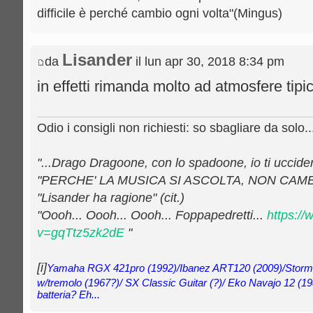
difficile è perché cambio ogni volta"(Mingus)
Lisander
da
il lun apr 30, 2018 8:34 pm
in effetti rimanda molto ad atmosfere tip
Odio i consigli non richiesti: so sbagliare da solo..
"...Drago Dragoone, con lo spadoone, io ti uccideròo
"PERCHE' LA MUSICA SI ASCOLTA, NON CAMB
"Lisander ha ragione" (cit.)
"Oooh... Oooh... Oooh... Foppapedretti...
https:/
v=gqTtz5zk2dE
"
[i]
Yamaha RGX 421pro (1992)/Ibanez ART120 (2009)/Storm
w/tremolo (1967?)/ SX Classic Guitar (?)/ Eko Navajo 12 (19
batteria? Eh...