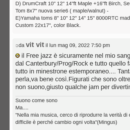
D) DrumCraft 10" 12" 14"ft Maple +16"ft Birch, Se
Tom 8x7" nuova serie6 ( maple/walnut) -
E)Yamaha toms 8" 10" 12" 14" 15" 8000RTC mad
Custom 22x17", color Black.
vit vit
da
il lun mag 09, 2022 7:50 pm
il Free jazz è sicuramente nel mio sang
dal Canterbury/Prog/Rock e tutto quello f
tutto in minestrone estemporaneo.... Tan
perla,va bene così.Figurati che sono olt
non suono,giusto qualche jam per divert
Suono come sono
Ma....
"Nella mia musica, cerco di riprodurre la verità di 
difficile è perché cambio ogni volta"(Mingus)