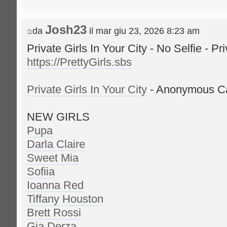
Josh23
da
il mar giu 23, 2026 8:23 am
Private Girls In Your City - No Selfie - P
https://PrettyGirls.sbs
Private Girls In Your City
- Anonymous Cas
NEW GIRLS
Pupa
Darla Claire
Sweet Mia
Sofiia
Ioanna Red
Tiffany Houston
Brett Rossi
Gia Derza