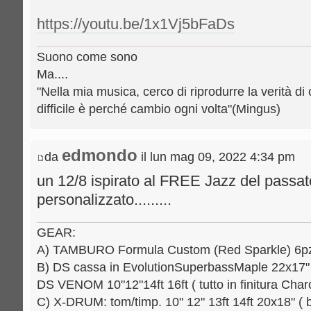
https://youtu.be/1x1Vj5bFaDs
Suono come sono
Ma....
"Nella mia musica, cerco di riprodurre la verità di 
difficile è perché cambio ogni volta"(Mingus)
edmondo
da
il lun mag 09, 2022 4:34 pm
un 12/8 ispirato al FREE Jazz del passa
personalizzato.........
GEAR:
A) TAMBURO Formula Custom (Red Sparkle) 6pz.: 
B) DS cassa in EvolutionSuperbassMaple 22x17" [
DS VENOM 10"12"14ft 16ft ( tutto in finitura Charc
C) X-DRUM: tom/timp. 10" 12" 13ft 14ft 20x18" ( b