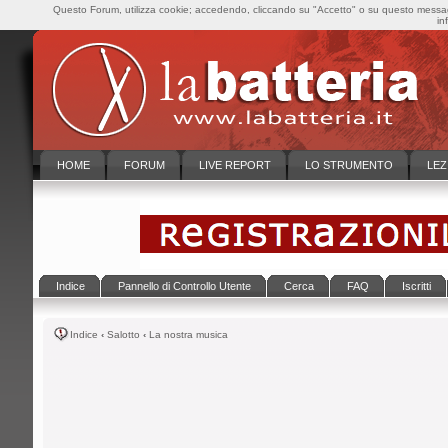
Questo Forum, utilizza cookie; accedendo, cliccando su "Accetto" o su questo messaggi
in
HOME
FORUM
LIVE REPORT
LO STRUMENTO
LEZ
Indice
Pannello di Controllo Utente
Cerca
FAQ
Iscritti
Indice
‹
Salotto
‹
La nostra musica