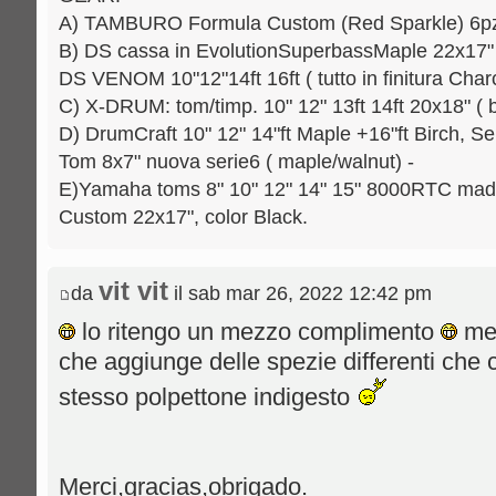
A) TAMBURO Formula Custom (Red Sparkle) 6pz.: 
B) DS cassa in EvolutionSuperbassMaple 22x17" [
DS VENOM 10"12"14ft 16ft ( tutto in finitura Charc
C) X-DRUM: tom/timp. 10" 12" 13ft 14ft 20x18" ( b
D) DrumCraft 10" 12" 14"ft Maple +16"ft Birch, Se
Tom 8x7" nuova serie6 ( maple/walnut) -
E)Yamaha toms 8" 10" 12" 14" 15" 8000RTC mad
Custom 22x17", color Black.
vit vit
da
il sab mar 26, 2022 12:42 pm
lo ritengo un mezzo complimento
met
che aggiunge delle spezie differenti che
stesso polpettone indigesto
Merci,gracias,obrigado.