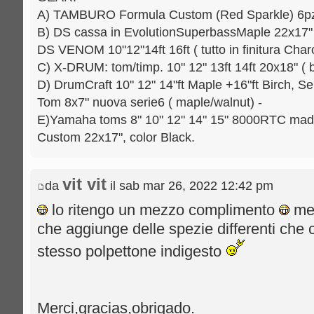
A) TAMBURO Formula Custom (Red Sparkle) 6pz.: 
B) DS cassa in EvolutionSuperbassMaple 22x17" [
DS VENOM 10"12"14ft 16ft ( tutto in finitura Charc
C) X-DRUM: tom/timp. 10" 12" 13ft 14ft 20x18" ( b
D) DrumCraft 10" 12" 14"ft Maple +16"ft Birch, Se
Tom 8x7" nuova serie6 ( maple/walnut) -
E)Yamaha toms 8" 10" 12" 14" 15" 8000RTC mad
Custom 22x17", color Black.
vit vit
da
il sab mar 26, 2022 12:42 pm
lo ritengo un mezzo complimento
met
che aggiunge delle spezie differenti che
stesso polpettone indigesto
Merci,gracias,obrigado.