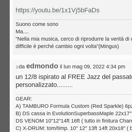
https://youtu.be/1x1Vj5bFaDs
Suono come sono
Ma....
"Nella mia musica, cerco di riprodurre la verità di 
difficile è perché cambio ogni volta"(Mingus)
edmondo
da
il lun mag 09, 2022 4:34 pm
un 12/8 ispirato al FREE Jazz del passa
personalizzato.........
GEAR:
A) TAMBURO Formula Custom (Red Sparkle) 6pz.: 
B) DS cassa in EvolutionSuperbassMaple 22x17" [
DS VENOM 10"12"14ft 16ft ( tutto in finitura Charc
C) X-DRUM: tom/timp. 10" 12" 13ft 14ft 20x18" ( b