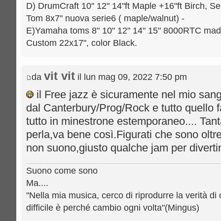
D) DrumCraft 10" 12" 14"ft Maple +16"ft Birch, Se
Tom 8x7" nuova serie6 ( maple/walnut) -
E)Yamaha toms 8" 10" 12" 14" 15" 8000RTC mad
Custom 22x17", color Black.
vit vit
da
il lun mag 09, 2022 7:50 pm
il Free jazz è sicuramente nel mio sang
dal Canterbury/Prog/Rock e tutto quello f
tutto in minestrone estemporaneo.... Tan
perla,va bene così.Figurati che sono olt
non suono,giusto qualche jam per divert
Suono come sono
Ma....
"Nella mia musica, cerco di riprodurre la verità di 
difficile è perché cambio ogni volta"(Mingus)