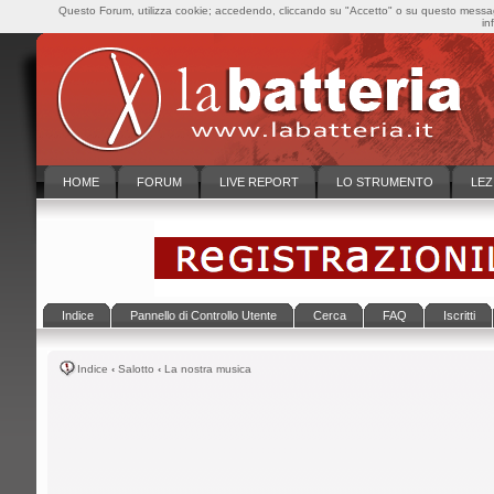
Questo Forum, utilizza cookie; accedendo, cliccando su "Accetto" o su questo messaggi
in
HOME
FORUM
LIVE REPORT
LO STRUMENTO
LEZ
Indice
Pannello di Controllo Utente
Cerca
FAQ
Iscritti
Indice
‹
Salotto
‹
La nostra musica