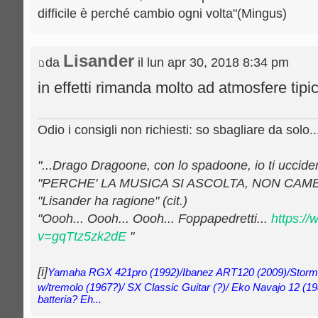
difficile è perché cambio ogni volta"(Mingus)
Lisander
da
il lun apr 30, 2018 8:34 pm
in effetti rimanda molto ad atmosfere tip
Odio i consigli non richiesti: so sbagliare da solo..
"...Drago Dragoone, con lo spadoone, io ti uccideròo
"PERCHE' LA MUSICA SI ASCOLTA, NON CAMB
"Lisander ha ragione" (cit.)
"Oooh... Oooh... Oooh... Foppapedretti...
https:/
v=gqTtz5zk2dE
"
[i]
Yamaha RGX 421pro (1992)/Ibanez ART120 (2009)/Storm
w/tremolo (1967?)/ SX Classic Guitar (?)/ Eko Navajo 12 (19
batteria? Eh...