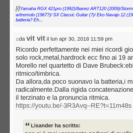
[i]
Yamaha RGX 421pro (1992)/Ibanez ART120 (2009)/Storm
w/tremolo (1967?)/ SX Classic Guitar (?)/ Eko Navajo 12 (19
batteria? Eh...
vit vit
da
il lun apr 30, 2018 11:59 pm
Ricordo perfettamente nei miei ricordi gi
solo rock,metal,hardrock ecc fino ai 19 a
Morello nel quartetto di Dave Brubeck:eb
ritmico/timbrica.
Da allora,da poco suonavo la batteria,i m
radicalmente.Dalla rigida concatenazione 
il terzinato e la pronuncia ritmica.
https://youtu.be/-3R3Avq--RE?t=11m48s
Lisander ha scritto: