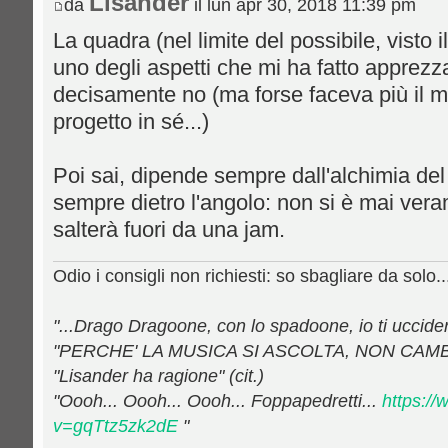
Lisander
da
il lun apr 30, 2018 11:39 pm
La quadra (nel limite del possibile, visto 
uno degli aspetti che mi ha fatto apprezz
decisamente no (ma forse faceva più il m
progetto in sé...)
Poi sai, dipende sempre dall'alchimia del
sempre dietro l'angolo: non si è mai vera
salterà fuori da una jam.
Odio i consigli non richiesti: so sbagliare da solo..
"...Drago Dragoone, con lo spadoone, io ti uccideròo
"PERCHE' LA MUSICA SI ASCOLTA, NON CAMB
"Lisander ha ragione" (cit.)
"Oooh... Oooh... Oooh... Foppapedretti...
https:/
v=gqTtz5zk2dE
"