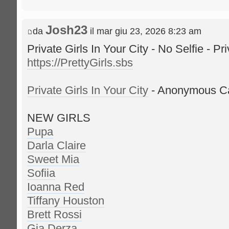
Josh23
da
il mar giu 23, 2026 8:23 am
Private Girls In Your City - No Selfie - P
https://PrettyGirls.sbs
Private Girls In Your City
- Anonymous Cas
NEW GIRLS
Pupa
Darla Claire
Sweet Mia
Sofiia
Ioanna Red
Tiffany Houston
Brett Rossi
Gia Derza