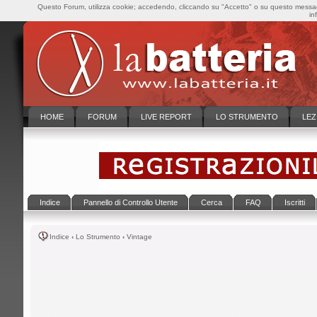
Questo Forum, utilizza cookie; accedendo, cliccando su "Accetto" o su questo messaggi
in
HOME
FORUM
LIVE REPORT
LO STRUMENTO
LEZ
Indice
Pannello di Controllo Utente
Cerca
FAQ
Iscritti
Indice
‹
Lo Strumento
‹
Vintage