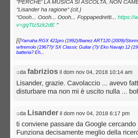
"PERCHE' LA MUSICA SI ASCOLTA, NON CAMB
"Lisander ha ragione" (cit.)
"Oooh... Oooh... Oooh... Foppapedretti...
https:/
v=gqTtz5zk2dE
"
[i]
Yamaha RGX 421pro (1992)/Ibanez ART120 (2009)/Storm
w/tremolo (1967?)/ SX Classic Guitar (?)/ Eko Navajo 12 (19
batteria? Eh...
fabrizios
da
il dom nov 04, 2018 10:14 am
Lisander, grazie. Cavolaccio ... avevo fatt
disturbare ma non mi è uscito nulla ... bo
Lisander
da
il dom nov 04, 2018 6:17 pm
ti conviene passare da Google cercando "X
Funziona decisamente meglio della ricerca