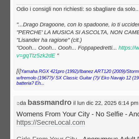
Odio i consigli non richiesti: so sbagliare da solo..
"...Drago Dragoone, con lo spadoone, io ti uccideròo
"PERCHE' LA MUSICA SI ASCOLTA, NON CAMB
"Lisander ha ragione" (cit.)
"Oooh... Oooh... Oooh... Foppapedretti...
https:/
v=gqTtz5zk2dE
"
[i]
Yamaha RGX 421pro (1992)/Ibanez ART120 (2009)/Storm
w/tremolo (1967?)/ SX Classic Guitar (?)/ Eko Navajo 12 (19
batteria? Eh...
bassmandro
da
il lun dic 22, 2025 6:14 pm
Womens From Your City - No Selfie - A
https://SecreLocal.com