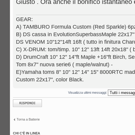
Giusto . Ora anche il bonifico istantaneo è
GEAR:
A) TAMBURO Formula Custom (Red Sparkle) 6pz.: 
B) DS cassa in EvolutionSuperbassMaple 22x17" [
DS VENOM 10"12"14ft 16ft ( tutto in finitura Charc
C) X-DRUM: tom/timp. 10" 12" 13ft 14ft 20x18" ( b
D) DrumCraft 10" 12" 14"ft Maple +16"ft Birch, Se
Tom 8x7" nuova serie6 ( maple/walnut) -
E)Yamaha toms 8" 10" 12" 14" 15" 8000RTC mad
Custom 22x17", color Black.
Visualizza ultimi messaggi:
Rispondi al
messaggio
Torna a Batterie
CHI C’È IN LINEA