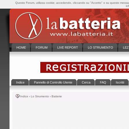
Questo Forum, utilizza cookie; accedendo, cliccando su "Accetto" o su questo messaggi
in
HOME
FORUM
LIVE REPORT
LO STRUMENTO
LEZ
Indice
Pannello di Controllo Utente
Cerca
FAQ
Iscritti
Indice
‹
Lo Strumento
‹
Batterie