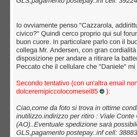
GLS,pagamento postepay..inf cell: 3922
Io ovviamente penso "Cazzarola, addiritt
civico?" Quindi cerco proprio qui sul for
buon cuore. In particolare parlo con il buo
collega Mr. Andersen, con gran cordialità 
disposizione per andare a ritirare la batt
Peccato che il cellulare che "Daniele" m
Secondo tentativo (con un'altra email non
dolceremipiccolocomesei85
):
Ciao,come da foto si trova in ottime cond
inutilizzo.indirizzo per ritiro : Viale Cont
(AO)..Eventuale spedizione sarà possibile
GLS,pagamento postepay..inf cell: 3888