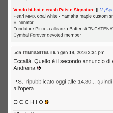
Vendo hi-hat e crash Paiste Signature
||
MySp
Pearl MMX opal white - Yamaha maple custom snar
Eliminator
Fondatore Piccola alleanza Batteristi "S-CATENA
Cymbal Forever devoted member
marasma
da
il lun gen 18, 2016 3:34 pm
Eccallà. Quello è il secondo annuncio di 
Andreina
P.S.: ripubblicato oggi alle 14.30... quind
all'opera.
O C C H I O