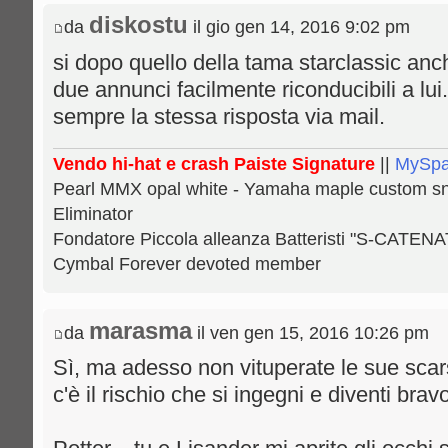
diskostu
da
il gio gen 14, 2016 9:02 pm
si dopo quello della tama starclassic anc
due annunci facilmente riconducibili a lu
sempre la stessa risposta via mail.
Vendo hi-hat e crash Paiste Signature
||
MySp
Pearl MMX opal white - Yamaha maple custom snar
Eliminator
Fondatore Piccola alleanza Batteristi "S-CATENA
Cymbal Forever devoted member
marasma
da
il ven gen 15, 2016 10:26 pm
Sì, ma adesso non vituperate le sue scarsi 
c'è il rischio che si ingegni e diventi bra