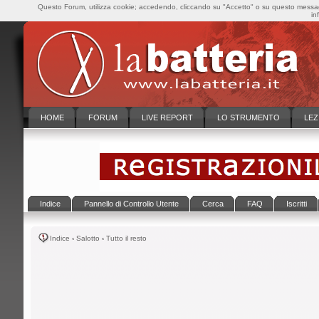
Questo Forum, utilizza cookie; accedendo, cliccando su "Accetto" o su questo messaggi
in
HOME
FORUM
LIVE REPORT
LO STRUMENTO
LEZ
Indice
Pannello di Controllo Utente
Cerca
FAQ
Iscritti
Indice
‹
Salotto
‹
Tutto il resto