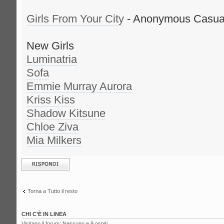
Girls From Your City
- Anonymous Casual 
New Girls
Luminatria
Sofa
Emmie Murray Aurora
Kriss Kiss
Shadow Kitsune
Chloe Ziva
Mia Milkers
Rispondi al
messaggio
Torna a Tutto il resto
CHI C’È IN LINEA
Visitano il forum: Nessuno e 9 ospiti