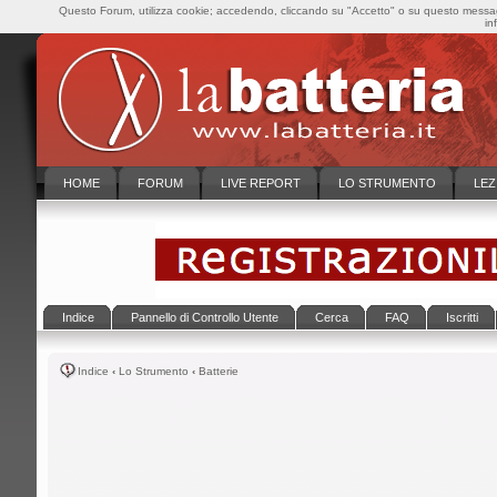
Questo Forum, utilizza cookie; accedendo, cliccando su "Accetto" o su questo messaggi
in
HOME
FORUM
LIVE REPORT
LO STRUMENTO
LEZ
Indice
Pannello di Controllo Utente
Cerca
FAQ
Iscritti
Indice
‹
Lo Strumento
‹
Batterie