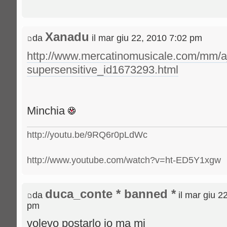
Xanadu
da
il mar giu 22, 2010 7:02 pm
http://www.mercatinomusicale.com/mm/a
supersensitive_id1673293.html
Minchia
http://youtu.be/9RQ6r0pLdWc
http://www.youtube.com/watch?v=ht-ED5Y1xgw
duca_conte * banned *
da
il mar giu 2
pm
volevo postarlo io ma mi