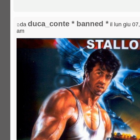
duca_conte * banned *
da
il lun giu 07
am