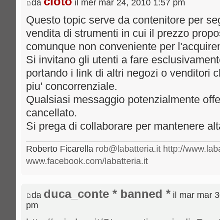
cioto
da
il mer mar 24, 2010 1:57 pm
Questo topic serve da contenitore per segn
vendita di strumenti in cui il prezzo propo
comunque non conveniente per l'acquiren
Si invitano gli utenti a fare esclusivame
portando i link di altri negozi o venditor
piu' concorrenziale.
Qualsiasi messaggio potenzialmente offen
cancellato.
Si prega di collaborare per mantenere alta l
Roberto Ficarella
rob@labatteria.it
http://www.laba
www.facebook.com/labatteria.it
duca_conte * banned *
da
il mar mar 3
pm