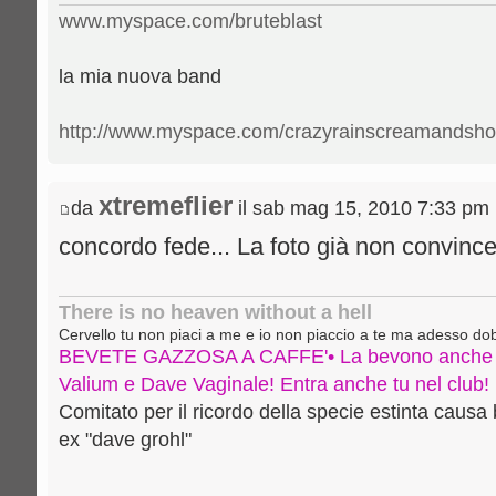
www.myspace.com/bruteblast
la mia nuova band
http://www.myspace.com/crazyrainscreamandsho
xtremeflier
da
il sab mag 15, 2010 7:33 pm
concordo fede... La foto già non convinc
There is no heaven without a hell
Cervello tu non piaci a me e io non piaccio a te ma adesso d
BEVETE GAZZOSA A CAFFE'• La bevono anche B
Valium e Dave Vaginale! Entra anche tu nel club!
Comitato per il ricordo della specie estinta caus
ex "dave grohl"