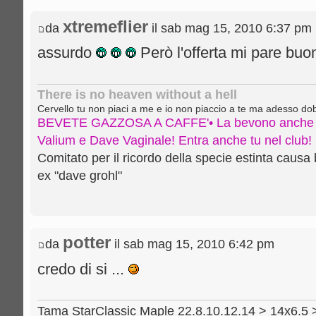
xtremeflier
da
il sab mag 15, 2010 6:37 pm
assurdo
Però l'offerta mi pare bu
There is no heaven without a hell
Cervello tu non piaci a me e io non piaccio a te ma adesso d
BEVETE GAZZOSA A CAFFE'• La bevono anche B
Valium e Dave Vaginale! Entra anche tu nel club!
Comitato per il ricordo della specie estinta caus
ex "dave grohl"
potter
da
il sab mag 15, 2010 6:42 pm
credo di si ...
Tama StarClassic Maple 22.8.10.12.14 > 14x6.5 