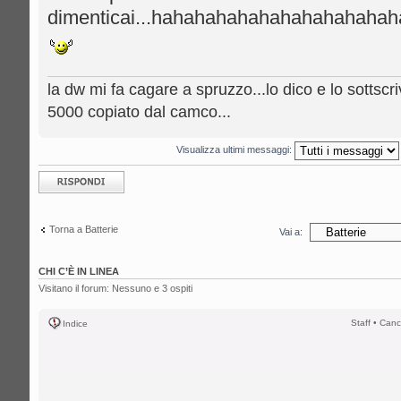
dimenticai...hahahahahahahahahahahah
la dw mi fa cagare a spruzzo...lo dico e lo sottscri
5000 copiato dal camco...
Visualizza ultimi messaggi:
Rispondi al
messaggio
Torna a Batterie
Vai a:
CHI C’È IN LINEA
Visitano il forum: Nessuno e 3 ospiti
Staff
•
Canc
Indice