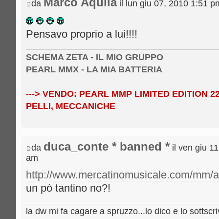
Marco Aquila
da
il lun giu 07, 2010 1:51 p
Pensavo proprio a lui!!!!
SCHEMA ZETA - IL MIO GRUPPO
PEARL MMX - LA MIA BATTERIA
---> VENDO: PEARL MMP LIMITED EDITION 22" 
PELLI, MECCANICHE
duca_conte * banned *
da
il ven giu 1
am
http://www.mercatinomusicale.com/mm/a
un pò tantino no?!
la dw mi fa cagare a spruzzo...lo dico e lo sottscri