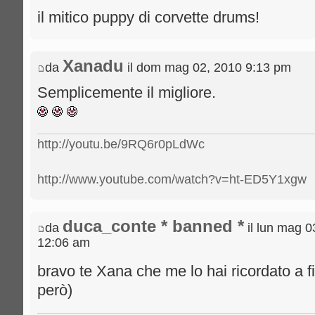
il mitico puppy di corvette drums!
Xanadu
da
il dom mag 02, 2010 9:13 pm
Semplicemente il migliore.
http://youtu.be/9RQ6r0pLdWc
http://www.youtube.com/watch?v=ht-ED5Y1xgw
duca_conte * banned *
da
il lun mag 0
12:06 am
bravo te Xana che me lo hai ricordato a f
però)