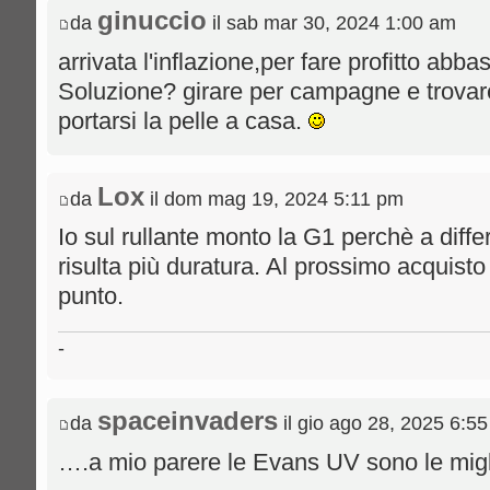
ginuccio
da
il sab mar 30, 2024 1:00 am
arrivata l'inflazione,per fare profitto abba
Soluzione? girare per campagne e trovar
portarsi la pelle a casa.
Lox
da
il dom mag 19, 2024 5:11 pm
Io sul rullante monto la G1 perchè a dif
risulta più duratura. Al prossimo acquisto
punto.
-
spaceinvaders
da
il gio ago 28, 2025 6:5
….a mio parere le Evans UV sono le migli