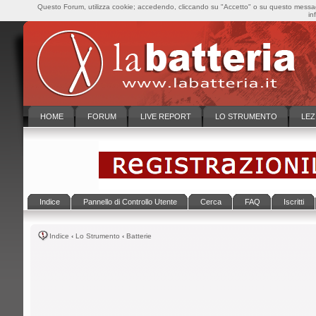
Questo Forum, utilizza cookie; accedendo, cliccando su "Accetto" o su questo messaggi
in
HOME
FORUM
LIVE REPORT
LO STRUMENTO
LEZ
Indice
Pannello di Controllo Utente
Cerca
FAQ
Iscritti
Indice
‹
Lo Strumento
‹
Batterie