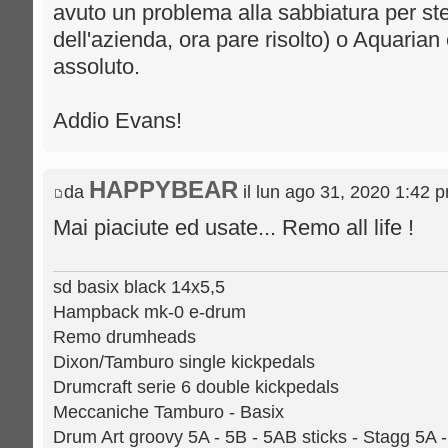
avuto un problema alla sabbiatura per s
dell'azienda, ora pare risolto) o Aquarian 
assoluto.
Addio Evans!
HAPPYBEAR
da
il lun ago 31, 2020 1:42 
Mai piaciute ed usate... Remo all life !
sd basix black 14x5,5
Hampback mk-0 e-drum
Remo drumheads
Dixon/Tamburo single kickpedals
Drumcraft serie 6 double kickpedals
Meccaniche Tamburo - Basix
Drum Art groovy 5A - 5B - 5AB sticks - Stagg 5A 