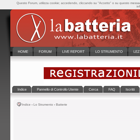
Questo Forum, utilizza cookie; accedendo, cliccando su "Accetto" o su questo messaggi
in
HOME
FORUM
LIVE REPORT
LO STRUMENTO
LEZ
Indice
Pannello di Controllo Utente
Cerca
FAQ
Iscritti
Indice
‹
Lo Strumento
‹
Batterie