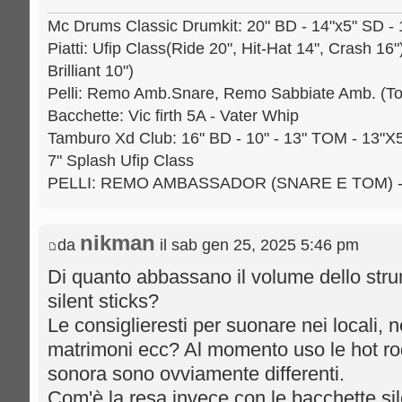
Mc Drums Classic Drumkit: 20" BD - 14"x5" SD - 1
Piatti: Ufip Class(Ride 20", Hit-Hat 14", Crash 1
Brilliant 10")
Pelli: Remo Amb.Snare, Remo Sabbiate Amb. (T
Bacchette: Vic firth 5A - Vater Whip
Tamburo Xd Club: 16" BD - 10" - 13" TOM - 13"
7" Splash Ufip Class
PELLI: REMO AMBASSADOR (SNARE E TOM) 
nikman
da
il sab gen 25, 2025 5:46 pm
Di quanto abbassano il volume dello str
silent sticks?
Le consiglieresti per suonare nei locali, ne
matrimoni ecc? Al momento uso le hot rod
sonora sono ovviamente differenti.
Com'è la resa invece con le bacchette si