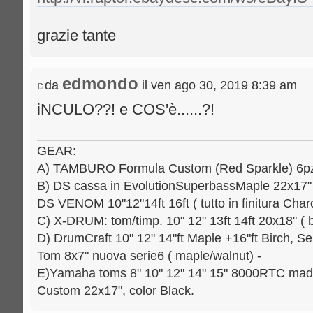
grazie tante
edmondo
da
il ven ago 30, 2019 8:39 am
iNCULO??! e COS'è......?!
GEAR:
A) TAMBURO Formula Custom (Red Sparkle) 6pz.: 
B) DS cassa in EvolutionSuperbassMaple 22x17" [
DS VENOM 10"12"14ft 16ft ( tutto in finitura Charc
C) X-DRUM: tom/timp. 10" 12" 13ft 14ft 20x18" ( b
D) DrumCraft 10" 12" 14"ft Maple +16"ft Birch, Se
Tom 8x7" nuova serie6 ( maple/walnut) -
E)Yamaha toms 8" 10" 12" 14" 15" 8000RTC mad
Custom 22x17", color Black.