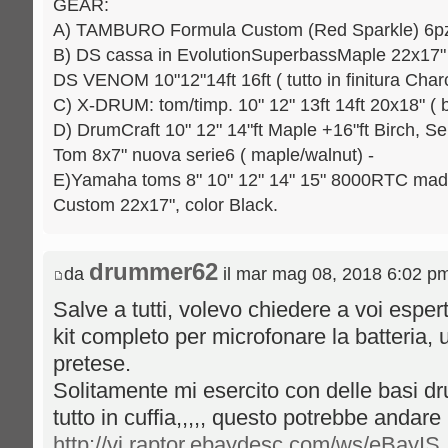
GEAR:
A) TAMBURO Formula Custom (Red Sparkle) 6pz.: 
B) DS cassa in EvolutionSuperbassMaple 22x17" [
DS VENOM 10"12"14ft 16ft ( tutto in finitura Charc
C) X-DRUM: tom/timp. 10" 12" 13ft 14ft 20x18" ( b
D) DrumCraft 10" 12" 14"ft Maple +16"ft Birch, Se
Tom 8x7" nuova serie6 ( maple/walnut) -
E)Yamaha toms 8" 10" 12" 14" 15" 8000RTC mad
Custom 22x17", color Black.
drummer62
da
il mar mag 08, 2018 6:02 p
Salve a tutti, volevo chiedere a voi esper
kit completo per microfonare la batteria, 
pretese.
Solitamente mi esercito con delle basi d
tutto in cuffia,,,,, questo potrebbe andar
http://vi.raptor.ebaydesc.com/ws/eBayIS