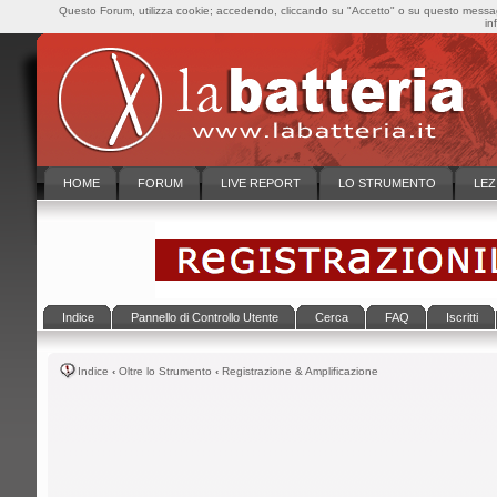
Questo Forum, utilizza cookie; accedendo, cliccando su "Accetto" o su questo messaggi
in
HOME
FORUM
LIVE REPORT
LO STRUMENTO
LEZ
Indice
Pannello di Controllo Utente
Cerca
FAQ
Iscritti
Indice
‹
Oltre lo Strumento
‹
Registrazione & Amplificazione