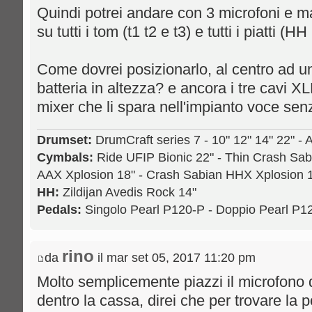
Quindi potrei andare con 3 microfoni e m
su tutti i tom (t1 t2 e t3) e tutti i piatti (H
Come dovrei posizionarlo, al centro ad u
batteria in altezza? e ancora i tre cavi XL
mixer che li spara nell'impianto voce se
Drumset:
DrumCraft series 7 - 10" 12" 14" 22" - 
Cymbals:
Ride UFIP Bionic 22" - Thin Crash Sab
AAX Xplosion 18" - Crash Sabian HHX Xplosion 1
HH:
Zildijan Avedis Rock 14"
Pedals:
Singolo Pearl P120-P - Doppio Pearl P
rino
da
il mar set 05, 2017 11:20 pm
Molto semplicemente piazzi il microfono 
dentro la cassa, direi che per trovare la p