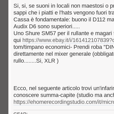
Si, si, se suoni in locali non maestosi o
sappi che i piatti e l'hats vengono fuori t
Cassa è fondamentale: buono il D112 ma
Audix D6 sono superiori.....
Uno Shure SM57 per il rullante e magari t
qui
https://www.ebay.it/i/161412107839
tom/timpano economici- Prendi roba "DI
direttamente nel mixer generale (obbligat
rullo........Si, XLR )
Ecco, nel seguente articolo trovi un'infari
conoscere summa-capite (studio ma anch
https://ehomerecordingstudio.com/it/micro
GEAR: