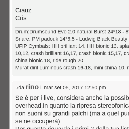
Ciauz
Cris
Drum:Drumsound Evo 2.0 natural Burst 24*18 - 8*6
Snare: PM padouk 14*6,5 - Ludwig Black Beauty 1
UFIP Cymbals: HH brilliant 14, HH bionic 13, splas
10,12, crash brilliant 16,17, crash bionic 15,17, c
china bionic 18, ride rough 20
Murat diril Luminous crash 16-18, mini china 10, 
rino
da
il mar set 05, 2017 12:50 pm
Se è per i live, considera anche la possibi
overhead,in quanto la ripresa stereofoni
non suoni su grandi palchi (ma a quel pu
se ne occuperà).
Per quanto riguarda i primi 2 della tua lis