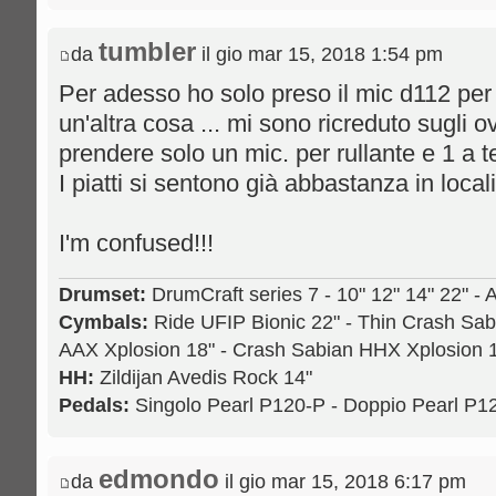
tumbler
da
il gio mar 15, 2018 1:54 pm
Per adesso ho solo preso il mic d112 per 
un'altra cosa ... mi sono ricreduto sugli o
prendere solo un mic. per rullante e 1 a 
I piatti si sentono già abbastanza in locali
I'm confused!!!
Drumset:
DrumCraft series 7 - 10" 12" 14" 22" - 
Cymbals:
Ride UFIP Bionic 22" - Thin Crash Sab
AAX Xplosion 18" - Crash Sabian HHX Xplosion 1
HH:
Zildijan Avedis Rock 14"
Pedals:
Singolo Pearl P120-P - Doppio Pearl P
edmondo
da
il gio mar 15, 2018 6:17 pm