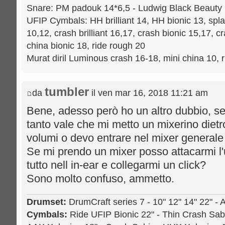
Snare: PM padouk 14*6,5 - Ludwig Black Beauty 1
UFIP Cymbals: HH brilliant 14, HH bionic 13, splas
10,12, crash brilliant 16,17, crash bionic 15,17, c
china bionic 18, ride rough 20
Murat diril Luminous crash 16-18, mini china 10, 
tumbler
da
il ven mar 16, 2018 11:21 am
Bene, adesso però ho un altro dubbio, se
tanto vale che mi metto un mixerino dietro
volumi o devo entrare nel mixer generale c
Se mi prendo un mixer posso attacarmi l'
tutto nell in-ear e collegarmi un click?
Sono molto confuso, ammetto.
Drumset:
DrumCraft series 7 - 10" 12" 14" 22" - 
Cymbals:
Ride UFIP Bionic 22" - Thin Crash Sab