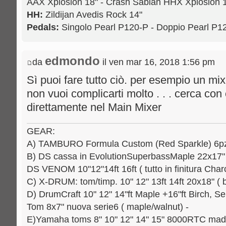
AAX Xplosion 18" - Crash Sabian HHX Xplosion 1
HH:
Zildijan Avedis Rock 14"
Pedals:
Singolo Pearl P120-P - Doppio Pearl P
edmondo
da
il ven mar 16, 2018 1:56 pm
Sì puoi fare tutto ciò. per esempio un mi
non vuoi complicarti molto . . . cerca con
direttamente nel Main Mixer
GEAR:
A) TAMBURO Formula Custom (Red Sparkle) 6pz.: 
B) DS cassa in EvolutionSuperbassMaple 22x17" [
DS VENOM 10"12"14ft 16ft ( tutto in finitura Charc
C) X-DRUM: tom/timp. 10" 12" 13ft 14ft 20x18" ( b
D) DrumCraft 10" 12" 14"ft Maple +16"ft Birch, Se
Tom 8x7" nuova serie6 ( maple/walnut) -
E)Yamaha toms 8" 10" 12" 14" 15" 8000RTC mad