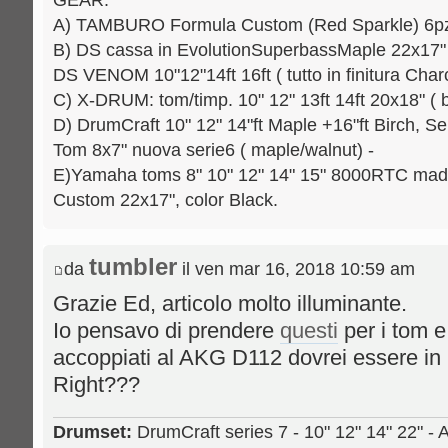
A) TAMBURO Formula Custom (Red Sparkle) 6pz.: 
B) DS cassa in EvolutionSuperbassMaple 22x17" [
DS VENOM 10"12"14ft 16ft ( tutto in finitura Charc
C) X-DRUM: tom/timp. 10" 12" 13ft 14ft 20x18" ( b
D) DrumCraft 10" 12" 14"ft Maple +16"ft Birch, Se
Tom 8x7" nuova serie6 ( maple/walnut) -
E)Yamaha toms 8" 10" 12" 14" 15" 8000RTC mad
Custom 22x17", color Black.
tumbler
da
il ven mar 16, 2018 10:59 am
Grazie Ed, articolo molto illuminante.
Io pensavo di prendere
questi
per i tom e
accoppiati al AKG D112 dovrei essere in 
Right???
Drumset:
DrumCraft series 7 - 10" 12" 14" 22" - 