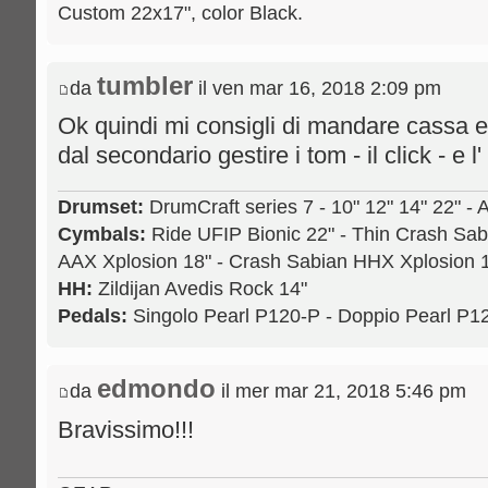
Custom 22x17", color Black.
tumbler
da
il ven mar 16, 2018 2:09 pm
Ok quindi mi consigli di mandare cassa e 
dal secondario gestire i tom - il click - e l
Drumset:
DrumCraft series 7 - 10" 12" 14" 22" - 
Cymbals:
Ride UFIP Bionic 22" - Thin Crash Sab
AAX Xplosion 18" - Crash Sabian HHX Xplosion 1
HH:
Zildijan Avedis Rock 14"
Pedals:
Singolo Pearl P120-P - Doppio Pearl P
edmondo
da
il mer mar 21, 2018 5:46 pm
Bravissimo!!!