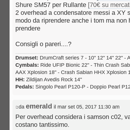
Shure SM57 per Rullante
[70€ su mercat
2 overhead a condensatore messi a XY sopr
modo da riprendere anche i tom ma non ho
prendere
Consigli o pareri....?
Drumset:
DrumCraft series 7 - 10" 12" 14" 22" - 
Cymbals:
Ride UFIP Bionic 22" - Thin Crash Sab
AAX Xplosion 18" - Crash Sabian HHX Xplosion 1
HH:
Zildijan Avedis Rock 14"
Pedals:
Singolo Pearl P120-P - Doppio Pearl P
emerald
da
il mar set 05, 2017 11:30 am
Per overhead considera i samson c02, v
costano tantissimo.