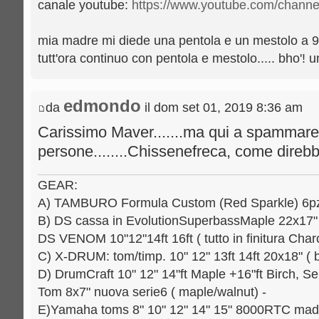
canale youtube:
https://www.youtube.com/channe
mia madre mi diede una pentola e un mestolo a 9 a
tutt'ora continuo con pentola e mestolo..... bho'! 
edmondo
da
il dom set 01, 2019 8:36 am
Carissimo Maver.......ma qui a spammare
persone........Chissenefreca, come direbber
GEAR:
A) TAMBURO Formula Custom (Red Sparkle) 6pz.: 
B) DS cassa in EvolutionSuperbassMaple 22x17" [
DS VENOM 10"12"14ft 16ft ( tutto in finitura Charc
C) X-DRUM: tom/timp. 10" 12" 13ft 14ft 20x18" ( b
D) DrumCraft 10" 12" 14"ft Maple +16"ft Birch, Se
Tom 8x7" nuova serie6 ( maple/walnut) -
E)Yamaha toms 8" 10" 12" 14" 15" 8000RTC mad