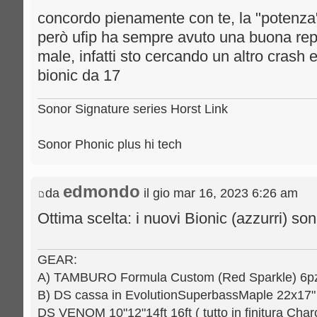
concordo pienamente con te, la "potenza"
però ufip ha sempre avuto una buona rep
male, infatti sto cercando un altro crash
bionic da 17
Sonor Signature series Horst Link
Sonor Phonic plus hi tech
edmondo
da
il gio mar 16, 2023 6:26 am
Ottima scelta: i nuovi Bionic (azzurri) sono
GEAR:
A) TAMBURO Formula Custom (Red Sparkle) 6pz.: 
B) DS cassa in EvolutionSuperbassMaple 22x17" [
DS VENOM 10"12"14ft 16ft ( tutto in finitura Charc