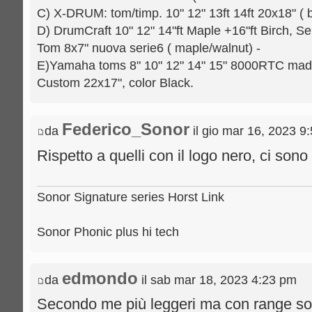
C) X-DRUM: tom/timp. 10" 12" 13ft 14ft 20x18" ( b
D) DrumCraft 10" 12" 14"ft Maple +16"ft Birch, Se
Tom 8x7" nuova serie6 ( maple/walnut) -
E)Yamaha toms 8" 10" 12" 14" 15" 8000RTC mad
Custom 22x17", color Black.
Federico_Sonor
da
il gio mar 16, 2023 9
Rispetto a quelli con il logo nero, ci sono
Sonor Signature series Horst Link
Sonor Phonic plus hi tech
edmondo
da
il sab mar 18, 2023 4:23 pm
Secondo me più leggeri ma con range s