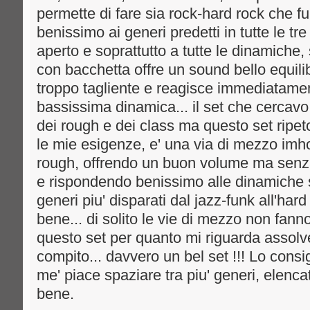
permette di fare sia rock-hard rock che fun
benissimo ai generi predetti in tutte le tr
aperto e soprattutto a tutte le dinamiche, 
con bacchetta offre un sound bello equili
troppo tagliente e reagisce immediatamente
bassissima dinamica... il set che cercavo
dei rough e dei class ma questo set ripeto
le mie esigenze, e' una via di mezzo imho
rough, offrendo un buon volume ma senza 
e rispondendo benissimo alle dinamiche s
generi piu' disparati dal jazz-funk all'hard r
bene... di solito le vie di mezzo non fann
questo set per quanto mi riguarda assolv
compito... davvero un bel set !!! Lo cons
me' piace spaziare tra piu' generi, elenca
bene.