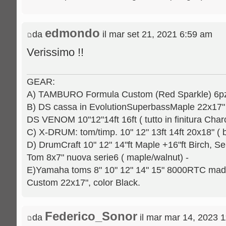
edmondo
da
il mar set 21, 2021 6:59 am
Verissimo !!
GEAR:
A) TAMBURO Formula Custom (Red Sparkle) 6pz.: 
B) DS cassa in EvolutionSuperbassMaple 22x17" [
DS VENOM 10"12"14ft 16ft ( tutto in finitura Charc
C) X-DRUM: tom/timp. 10" 12" 13ft 14ft 20x18" ( b
D) DrumCraft 10" 12" 14"ft Maple +16"ft Birch, Se
Tom 8x7" nuova serie6 ( maple/walnut) -
E)Yamaha toms 8" 10" 12" 14" 15" 8000RTC mad
Custom 22x17", color Black.
Federico_Sonor
da
il mar mar 14, 2023 