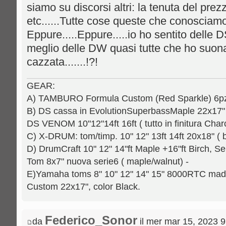
siamo su discorsi altri: la tenuta del prezzo
etc......Tutte cose queste che conosciam
Eppure.....Eppure.....io ho sentito delle 
meglio delle DW quasi tutte che ho suonat
cazzata.......!?!
GEAR:
A) TAMBURO Formula Custom (Red Sparkle) 6pz.: 
B) DS cassa in EvolutionSuperbassMaple 22x17" [
DS VENOM 10"12"14ft 16ft ( tutto in finitura Charc
C) X-DRUM: tom/timp. 10" 12" 13ft 14ft 20x18" ( b
D) DrumCraft 10" 12" 14"ft Maple +16"ft Birch, Se
Tom 8x7" nuova serie6 ( maple/walnut) -
E)Yamaha toms 8" 10" 12" 14" 15" 8000RTC mad
Custom 22x17", color Black.
Federico_Sonor
da
il mer mar 15, 2023 