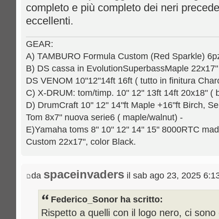
completo e più completo dei neri preceden
eccellenti.
GEAR:
A) TAMBURO Formula Custom (Red Sparkle) 6pz.: 
B) DS cassa in EvolutionSuperbassMaple 22x17" [
DS VENOM 10"12"14ft 16ft ( tutto in finitura Charc
C) X-DRUM: tom/timp. 10" 12" 13ft 14ft 20x18" ( b
D) DrumCraft 10" 12" 14"ft Maple +16"ft Birch, Se
Tom 8x7" nuova serie6 ( maple/walnut) -
E)Yamaha toms 8" 10" 12" 14" 15" 8000RTC mad
Custom 22x17", color Black.
spaceinvaders
da
il sab ago 23, 2025 6:1
Federico_Sonor ha scritto:
Rispetto a quelli con il logo nero, ci sono