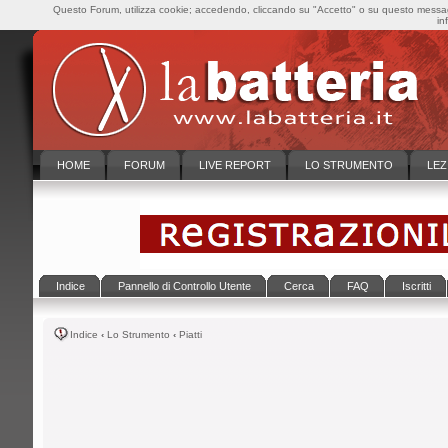
Questo Forum, utilizza cookie; accedendo, cliccando su "Accetto" o su questo messaggi
in
HOME
FORUM
LIVE REPORT
LO STRUMENTO
LEZ
Indice
Pannello di Controllo Utente
Cerca
FAQ
Iscritti
Indice
‹
Lo Strumento
‹
Piatti