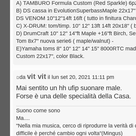
A) TAMBURO Formula Custom (Red Sparkle) 6pz.: 
B) DS cassa in EvolutionSuperbassMaple 22x17" [
DS VENOM 10"12"14ft 16ft ( tutto in finitura Charc
C) X-DRUM: tom/timp. 10" 12" 13ft 14ft 20x18" ( b
D) DrumCraft 10" 12" 14"ft Maple +16"ft Birch, Se
Tom 8x7" nuova serie6 ( maple/walnut) -
E)Yamaha toms 8" 10" 12" 14" 15" 8000RTC mad
Custom 22x17", color Black.
vit vit
da
il lun set 20, 2021 11:11 pm
Mai sentito un hh ufip suonare male.
Forse è una delle specialità della Casa.
Suono come sono
Ma....
"Nella mia musica, cerco di riprodurre la verità di 
difficile è perché cambio ogni volta"(Mingus)