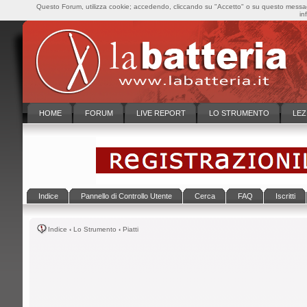
Questo Forum, utilizza cookie; accedendo, cliccando su "Accetto" o su questo messaggi
in
HOME
FORUM
LIVE REPORT
LO STRUMENTO
LEZ
Indice
Pannello di Controllo Utente
Cerca
FAQ
Iscritti
Indice
‹
Lo Strumento
‹
Piatti