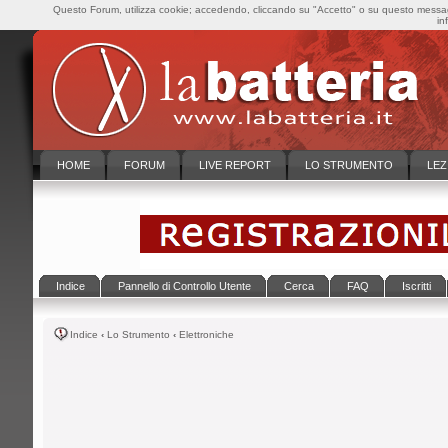
Questo Forum, utilizza cookie; accedendo, cliccando su "Accetto" o su questo messaggi
in
HOME
FORUM
LIVE REPORT
LO STRUMENTO
LEZ
Indice
Pannello di Controllo Utente
Cerca
FAQ
Iscritti
Indice
‹
Lo Strumento
‹
Elettroniche