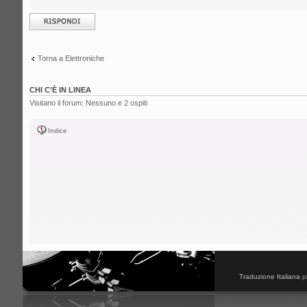
Rispondi al
messaggio
Torna a Elettroniche
CHI C’È IN LINEA
Visitano il forum: Nessuno e 2 ospiti
Indice
Traduzione Italiana
p