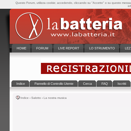
Questo Forum, utilizza cookie; accedendo, cliccando su "Accetto" o su questo messaggi
in
HOME
FORUM
LIVE REPORT
LO STRUMENTO
LEZ
Indice
Pannello di Controllo Utente
Cerca
FAQ
Iscritti
Indice
‹
Salotto
‹
La nostra musica