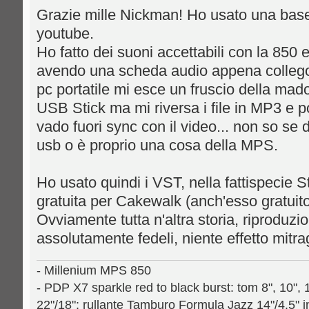
Grazie mille Nickman! Ho usato una base
youtube.
Ho fatto dei suoni accettabili con la 850 e
avendo una scheda audio appena collego 
pc portatile mi esce un fruscio della mado
USB Stick ma mi riversa i file in MP3 e 
vado fuori sync con il video... non so se 
usb o è proprio una cosa della MPS.
Ho usato quindi i VST, nella fattispecie 
gratuita per Cakewalk (anch'esso gratuito
Ovviamente tutta n'altra storia, riproduz
assolutamente fedeli, niente effetto mitrag
- Millenium MPS 850
- PDP X7 sparkle red to black burst: tom 8", 10", 
22"/18"; rullante Tamburo Formula Jazz 14"/4.5" 