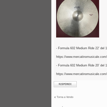
- Formula 602 Medium Ride 22’ del 
https://www.mercatinomusicale.com
- Formula 602 Medium Ride 20’ del 
https://www.mercatinomusicale.com/
Rispondi al
messaggio
Torna a Vendo