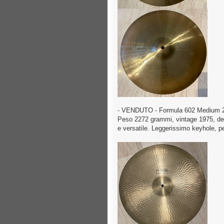
- VENDUTO - Formula 602 Medium 20
Peso 2272 grammi, vintage 1975, dec
e versatile. Leggerissimo keyhole, p