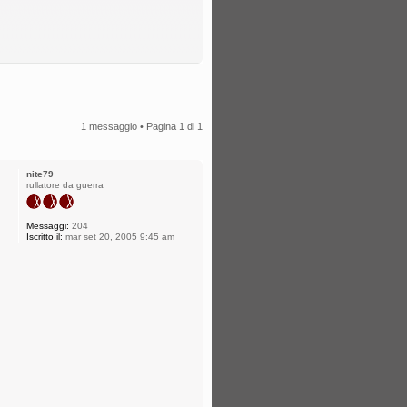
1 messaggio • Pagina
1
di
1
nite79
rullatore da guerra
Messaggi:
204
Iscritto il:
mar set 20, 2005 9:45 am