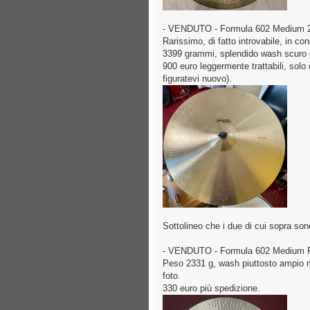
- VENDUTO - Formula 602 Medium 2
Rarissimo, di fatto introvabile, in 
3399 grammi, splendido wash scuro su
900 euro leggermente trattabili, solo
figuratevi nuovo).
Sottolineo che i due di cui sopra so
- VENDUTO - Formula 602 Medium Ri
Peso 2331 g, wash piuttosto ampio m
foto.
330 euro più spedizione.