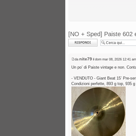
[NO + Sped] Paiste 602 
Rispondi al
messaggio
nite79
da
il dom mar 08, 2026 12:41 a
Un po’ di Paiste vintage e non. Con
- VENDUTO - Giant Beat 15’ Pre-serial
Condizioni perfette, 893 g top, 935 