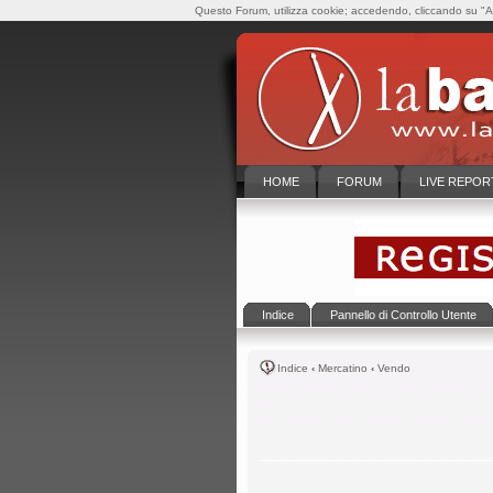
Questo Forum, utilizza cookie; accedendo, cliccando su "Ac
HOME
FORUM
LIVE REPOR
Indice
Pannello di Controllo Utente
Indice
‹
Mercatino
‹
Vendo