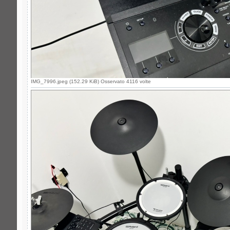
IMG_7996.jpeg (152.29 KiB) Osservato 4116 volte