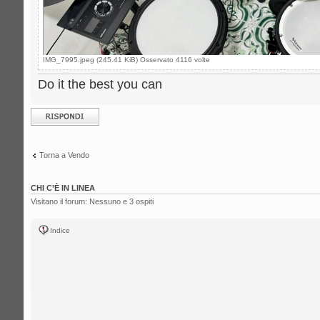
IMG_7995.jpeg (245.41 KiB) Osservato 4116 volte
Do it the best you can
Rispondi al
messaggio
Torna a Vendo
CHI C’È IN LINEA
Visitano il forum: Nessuno e 3 ospiti
Indice