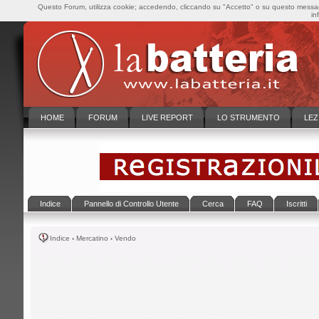
Questo Forum, utilizza cookie; accedendo, cliccando su "Accetto" o su questo messaggi
in
HOME
FORUM
LIVE REPORT
LO STRUMENTO
LEZ
Indice
Pannello di Controllo Utente
Cerca
FAQ
Iscritti
Indice
‹
Mercatino
‹
Vendo