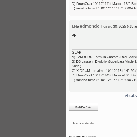
D) DrumCraft 10" 12" 14"ft Maple +16"ft Bir
E)Yamaha toms 8" 10" 12" 14" 15" 8000RTC
edmondo
da
il lun giu 30, 2025 5:15 
up
GEAR:
A) TAMBURO Formula Custom (Red Sparkle) 6
B) DS cassa in EvolutionSuperbassMaple 22x1
Satin ) -
C) X-DRUM: tom/timp. 10" 12" 13ft 14ft 20x1
D) DrumCraft 10" 12" 14"ft Maple +16"ft Bir
E)Yamaha toms 8" 10" 12" 14" 15" 8000RTC
Visualiz
Rispondi al
messaggio
Torna a Vendo