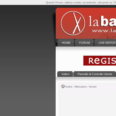
Questo Forum, utilizza cookie; accedendo, cliccando su "Ac
HOME
FORUM
LIVE REPOR
Indice
Pannello di Controllo Utente
Indice
‹
Mercatino
‹
Vendo