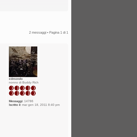
2 messaggi • Pagina
1
di
1
edmondo
nonno di Buddy Rich
Messaggi:
14786
Iscritto il:
mar gen 18, 2011 8:40 pm