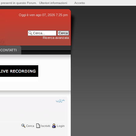
e presenti in questo Forum.
Ulteriori informazioni
Accetto
Oggi è ven ago 07, 2026 7:25 pm
Ricerca avanzata
CONTATTI
Cerca
Iscriviti
Login