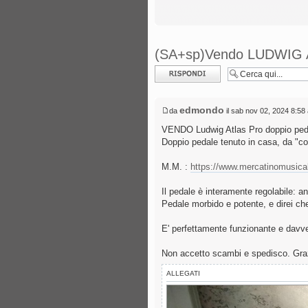
(SA+sp)Vendo LUDWIG A
Rispondi al
messaggio
edmondo
da
il sab nov 02, 2024 8:58
VENDO Ludwig Atlas Pro doppio peda
Doppio pedale tenuto in casa, da "co
M.M. :
https://www.mercatinomusic
Il pedale è interamente regolabile: an
Pedale morbido e potente, e direi che
E' perfettamente funzionante e davver
Non accetto scambi e spedisco. Gra
ALLEGATI