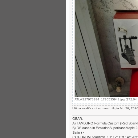
ATLAS27976384_1730535948.jpg (172.04 Ki
Ultima modifica di
edmondo
il gio feb 26, 2026
GEAR:
A) TAMBURO Formula Custom (Red Sparkle) 6
B) DS cassa in EvolutionSuperbassMaple 22x1
Satin ) -
C) X-DRUM: tom/timp. 10" 12" 13ft 14ft 20x1