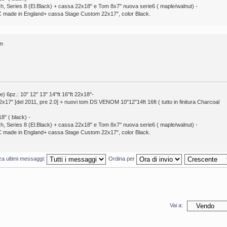
ch, Series 8 (El.Black) + cassa 22x18" e Tom 8x7" nuova serie6 ( maple/walnut) -
 made in England+ cassa Stage Custom 22x17", color Black.
am
pz.: 10" 12" 13" 14"ft 16"ft 22x18"-
7" [del 2011, pre 2.0] + nuovi tom DS VENOM 10"12"14ft 16ft ( tutto in finitura Charcoal
8" ( black) -
ch, Series 8 (El.Black) + cassa 22x18" e Tom 8x7" nuova serie6 ( maple/walnut) -
 made in England+ cassa Stage Custom 22x17", color Black.
za ultimi messaggi:
Ordina per
Vai a: