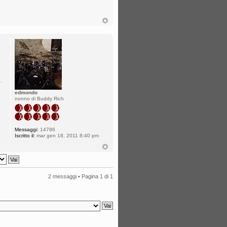
edmondo
nonno di Buddy Rich
Messaggi:
14786
Iscritto il:
mar gen 18, 2011 8:40 pm
2 messaggi • Pagina
1
di
1