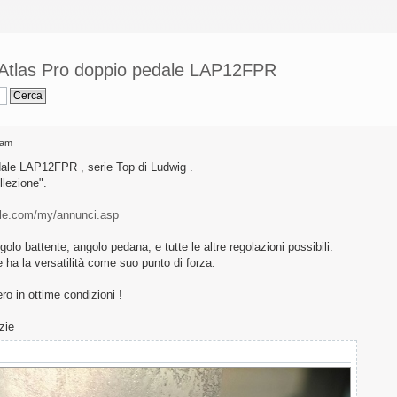
tlas Pro doppio pedale LAP12FPR
 am
le LAP12FPR , serie Top di Ludwig .
llezione".
ale.com/my/annunci.asp
golo battente, angolo pedana, e tutte le altre regolazioni possibili.
 ha la versatilità come suo punto di forza.
o in ottime condizioni !
zie