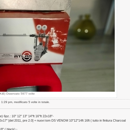
B) Osservato 5977 volte
 1:29 pm, modificato 5 volte in totale.
pz.: 10" 12" 13" 14"ft 16"ft 22x18"-
7" [del 2011, pre 2.0] + nuovi tom DS VENOM 10"12"14ft 16ft ( tutto in finitura Charcoal
8" ( black) -