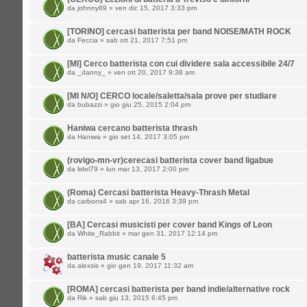
da
johnny89
» ven dic 15, 2017 3:33 pm
[TORINO] cercasi batterista per band NOISE/MATH ROCK
da
Feccia
» sab ott 21, 2017 7:51 pm
[MI] Cerco batterista con cui dividere sala accessibile 24/7
da
_danny_
» ven ott 20, 2017 9:38 am
[MI N/O] CERCO locale/saletta/sala prove per studiare
da
bubazzi
» gio giu 25, 2015 2:04 pm
Haniwa cercano batterista thrash
da
Haniwa
» gio set 14, 2017 3:05 pm
(rovigo-mn-vr)cerecasi batterista cover band ligabue
da
lidel79
» lun mar 13, 2017 2:00 pm
(Roma) Cercasi batterista Heavy-Thrash Metal
da
carbons4
» sab apr 16, 2016 3:39 pm
[BA] Cercasi musicisti per cover band Kings of Leon
da
White_Rabbit
» mar gen 31, 2017 12:14 pm
batterista music canale 5
da
alexsis
» gio gen 19, 2017 11:32 am
[ROMA] cercasi batterista per band indie/alternative rock
da
Rik
» sab giu 13, 2015 6:45 pm