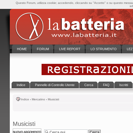
Questo Forum, utilizza cookie; accedendo, cliccando su "Accetto" o su questo messaggi
in
HOME
FORUM
LIVE REPORT
LO STRUMENTO
LEZ
Indice
Pannello di Controllo Utente
Cerca
FAQ
Iscritti
Indice
‹
Mercatino
‹
Musicisti
Musicisti
Scrivi un nuovo