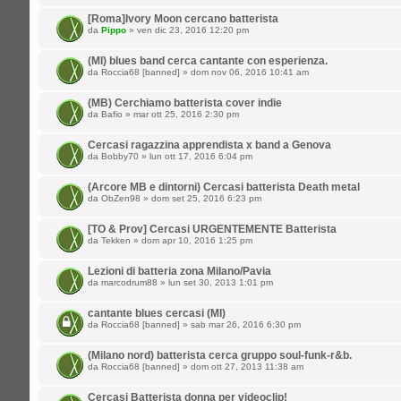
[Roma]Ivory Moon cercano batterista
da
Pippo
» ven dic 23, 2016 12:20 pm
(MI) blues band cerca cantante con esperienza.
da
Roccia68 [banned]
» dom nov 06, 2016 10:41 am
(MB) Cerchiamo batterista cover indie
da
Bafio
» mar ott 25, 2016 2:30 pm
Cercasi ragazzina apprendista x band a Genova
da
Bobby70
» lun ott 17, 2016 6:04 pm
(Arcore MB e dintorni) Cercasi batterista Death metal
da
ObZen98
» dom set 25, 2016 6:23 pm
[TO & Prov] Cercasi URGENTEMENTE Batterista
da
Tekken
» dom apr 10, 2016 1:25 pm
Lezioni di batteria zona Milano/Pavia
da
marcodrum88
» lun set 30, 2013 1:01 pm
cantante blues cercasi (MI)
da
Roccia68 [banned]
» sab mar 26, 2016 6:30 pm
(Milano nord) batterista cerca gruppo soul-funk-r&b.
da
Roccia68 [banned]
» dom ott 27, 2013 11:38 am
Cercasi Batterista donna per videoclip!