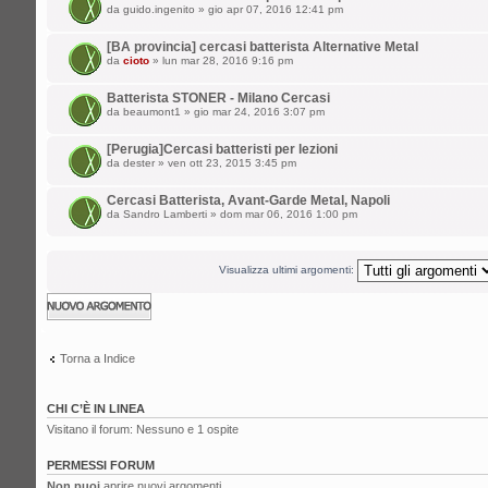
da
guido.ingenito
» gio apr 07, 2016 12:41 pm
[BA provincia] cercasi batterista Alternative Metal
da
cioto
» lun mar 28, 2016 9:16 pm
Batterista STONER - Milano Cercasi
da
beaumont1
» gio mar 24, 2016 3:07 pm
[Perugia]Cercasi batteristi per lezioni
da
dester
» ven ott 23, 2015 3:45 pm
Cercasi Batterista, Avant-Garde Metal, Napoli
da
Sandro Lamberti
» dom mar 06, 2016 1:00 pm
Visualizza ultimi argomenti:
Scrivi un nuovo
argomento
Torna a Indice
CHI C’È IN LINEA
Visitano il forum: Nessuno e 1 ospite
PERMESSI FORUM
Non puoi
aprire nuovi argomenti