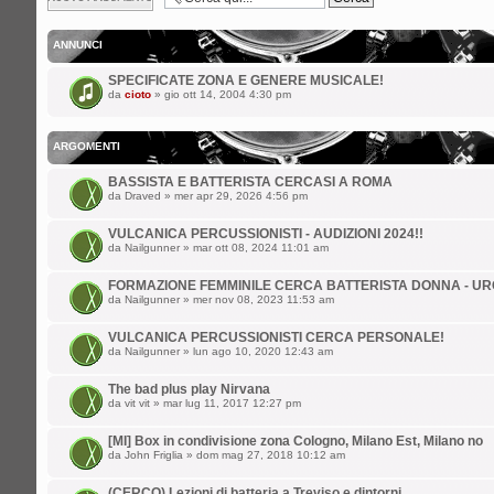
argomento
ANNUNCI
SPECIFICATE ZONA E GENERE MUSICALE!
da
cioto
» gio ott 14, 2004 4:30 pm
ARGOMENTI
BASSISTA E BATTERISTA CERCASI A ROMA
da
Draved
» mer apr 29, 2026 4:56 pm
VULCANICA PERCUSSIONISTI - AUDIZIONI 2024!!
da
Nailgunner
» mar ott 08, 2024 11:01 am
FORMAZIONE FEMMINILE CERCA BATTERISTA DONNA - UR
da
Nailgunner
» mer nov 08, 2023 11:53 am
VULCANICA PERCUSSIONISTI CERCA PERSONALE!
da
Nailgunner
» lun ago 10, 2020 12:43 am
The bad plus play Nirvana
da
vit vit
» mar lug 11, 2017 12:27 pm
[MI] Box in condivisione zona Cologno, Milano Est, Milano no
da
John Friglia
» dom mag 27, 2018 10:12 am
(CERCO) Lezioni di batteria a Treviso e dintorni