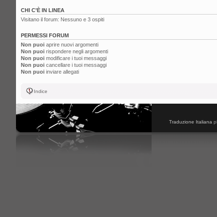
CHI C’È IN LINEA
Visitano il forum: Nessuno e 3 ospiti
PERMESSI FORUM
Non puoi
aprire nuovi argomenti
Non puoi
rispondere negli argomenti
Non puoi
modificare i tuoi messaggi
Non puoi
cancellare i tuoi messaggi
Non puoi
inviare allegati
Indice
Traduzione Italiana
p