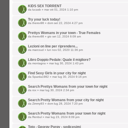
KIDS SEX TORRENT
da
lucasb
» mar ott 01, 2024 1:10 pm
Try your luck today!
da
therev98
» dom set 22, 2024 4:27 pm
Prettys Womans in your town - True Females
da
therev98
» gio set 12, 2024 6:09 am
Lezioni on line per riprendere...
da
marcoud
» lun nov 02, 2020 11:36 pm
Libro Doppio Pedale: Quale il migliore?
da
montagna
» mar lug 30, 2024 1:43 pm
Find Sexy Girls in your city for night
da
Sparda1982
» mar lug 30, 2024 9:16 pm
Search Prettys Womans from your town for night
da
rox
» mar lug 30, 2024 2:34 pm
Search Pretty Womans from your city for night
da
Zimmy93
» dom lug 28, 2024 7:20 pm
Search Pretty Womans from your town for night
da
Renbul
» mar lug 23, 2024 8:09 pm
Toto - Georgy Porgy - sedicesimi