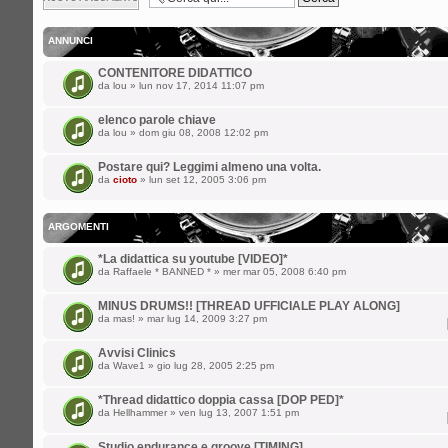
argomento
ANNUNCI
CONTENITORE DIDATTICO
da
lou
» lun nov 17, 2014 11:07 pm
elenco parole chiave
da
lou
» dom giu 08, 2008 12:02 pm
Postare qui? Leggimi almeno una volta.
da
cioto
» lun set 12, 2005 3:06 pm
ARGOMENTI
*La didattica su youtube [VIDEO]*
da
Raffaele * BANNED *
» mer mar 05, 2008 6:40 pm
MINUS DRUMS!! [THREAD UFFICIALE PLAY ALONG]
da
mas!
» mar lug 14, 2009 3:27 pm
Avvisi Clinics
da
Wave1
» gio lug 28, 2005 2:25 pm
*Thread didattico doppia cassa [DOP PED]*
da
Hellhammer
» ven lug 13, 2007 1:51 pm
Studio endurance e groove [TIMING]