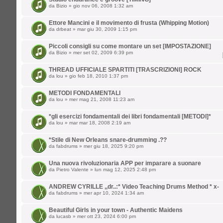
da
Bizio
» gio nov 06, 2008 1:32 am
Ettore Mancini e il movimento di frusta (Whipping Motion)
da
drbeat
» mar giu 30, 2009 1:15 pm
Piccoli consigli su come montare un set [IMPOSTAZIONE]
da
Bizio
» mer set 02, 2009 6:39 pm
THREAD UFFICIALE SPARTITI [TRASCRIZIONI] ROCK
da
lou
» gio feb 18, 2010 1:37 pm
METODI FONDAMENTALI
da
lou
» mer mag 21, 2008 11:23 am
*gli esercizi fondamentali dei libri fondamentali [METODI]*
da
lou
» mar mar 18, 2008 2:19 am
*Stile di New Orleans snare-drumming .??
da
fabdrums
» mer giu 18, 2025 9:20 pm
Una nuova rivoluzionaria APP per imparare a suonare
da
Pietro Valente
» lun mag 12, 2025 2:48 pm
ANDREW CYRILLE ,,dr..:* Video Teaching Drums Method * x-
da
fabdrums
» mer apr 10, 2024 1:34 am
Beautiful Girls in your town - Authentic Maidens
da
lucasb
» mer ott 23, 2024 6:00 pm