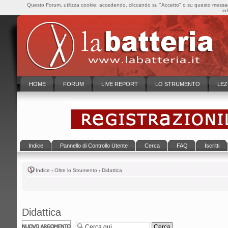
Questo Forum, utilizza cookie; accedendo, cliccando su "Accetto" o su questo messaggi
in
HOME
FORUM
LIVE REPORT
LO STRUMENTO
LEZ
Indice
Pannello di Controllo Utente
Cerca
FAQ
Iscritti
Indice
‹
Oltre lo Strumento
‹
Didattica
Didattica
Scrivi un nuovo