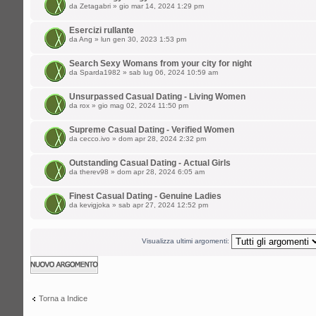
da
Zetagabri
» gio mar 14, 2024 1:29 pm
Esercizi rullante
da
Ang
» lun gen 30, 2023 1:53 pm
Search Sexy Womans from your city for night
da
Sparda1982
» sab lug 06, 2024 10:59 am
Unsurpassed Сasual Dating - Living Women
da
rox
» gio mag 02, 2024 11:50 pm
Supreme Сasual Dating - Verified Women
da
cecco.ivo
» dom apr 28, 2024 2:32 pm
Outstanding Сasual Dating - Actual Girls
da
therev98
» dom apr 28, 2024 6:05 am
Finest Сasual Dating - Genuine Ladies
da
kevigjoka
» sab apr 27, 2024 12:52 pm
Visualizza ultimi argomenti:
Scrivi un nuovo
argomento
Torna a Indice