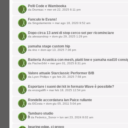
Pelli Code e Wambooka
da
Drumsac
» mer ott 22, 2025 6:11 pm
Fanculo le Evans!
da
Singolarmente
» mar ago 18, 2020 9:52 am
Dopo circa 13 anni di stop cerco set per ricominciare
da
alessandrop
» dom giu 29, 2025 1:29 pm
yamaha stage custom hip
da
rino
» dom apr 13, 2025 7:36 pm
Batteria Acustica con mesh, piatti low e yamaha ead10 consi
da
Fischer344
» mer gen 01, 2025 8:31 pm
Valore attuale Starclassic Performer B/B
da
Lyon Phillips
» gio feb 20, 2025 7:58 pm
Esportare i suoni dei kit in formato Wave è possibile?
da
enzogaliffi
» mar feb 18, 2025 12:54 pm
Rondelle accordatura Ian Paice rullante
da
ElCosta
» dom giu 05, 2011 5:04 pm
Tamburo studio
da
Federico_Sonor
» lun set 23, 2024 8:02 am
bearing edge, ci provo