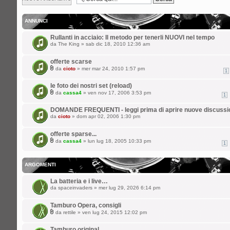
argomento
ANNUNCI
Rullanti in acciaio: Il metodo per tenerli NUOVI nel tempo
da
The King
» sab dic 18, 2010 12:36 am
offerte scarse
da
cioto
» mer mar 24, 2010 1:57 pm
1
le foto dei nostri set (reload)
da
cassa4
» ven nov 17, 2006 3:53 pm
1
DOMANDE FREQUENTI - leggi prima di aprire nuove discussi
da
cioto
» dom apr 02, 2006 1:30 pm
offerte sparse...
da
cassa4
» lun lug 18, 2005 10:33 pm
1
ARGOMENTI
La batteria e i live…
da
spaceinvaders
» mer lug 29, 2026 6:14 pm
Tamburo Opera, consigli
da
rettile
» ven lug 24, 2015 12:02 pm
Tamburo original