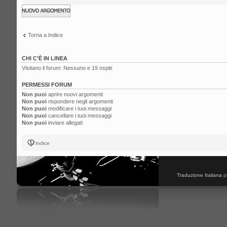
Scrivi un nuovo
argomento
Torna a Indice
CHI C’È IN LINEA
Visitano il forum: Nessuno e 19 ospiti
PERMESSI FORUM
Non puoi
aprire nuovi argomenti
Non puoi
rispondere negli argomenti
Non puoi
modificare i tuoi messaggi
Non puoi
cancellare i tuoi messaggi
Non puoi
inviare allegati
Indice
Traduzione Italiana
p