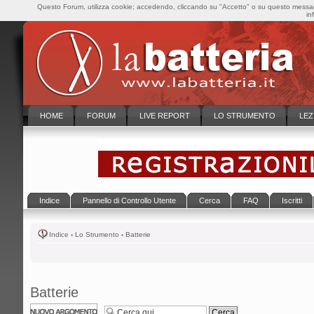
Questo Forum, utilizza cookie; accedendo, cliccando su "Accetto" o su questo messaggi
in
HOME
FORUM
LIVE REPORT
LO STRUMENTO
LEZ
Indice
Pannello di Controllo Utente
Cerca
FAQ
Iscritti
Indice
‹
Lo Strumento
‹
Batterie
Batterie
Scrivi un nuovo