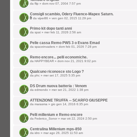
da
flip
» dom nov 07, 2004 7:57 pm
Consigli scambio, Odery Fluence-Mapex Saturn.
da
viper86
» ven gen 02, 2015 11:29 pm
Primo kit dopo tanti anni
da
spat
» mer feb 11, 2026 2:56 am
Pelle cassa Remo PWS 3 o Evans Emad
da
spaceinvaders
» dom feb 01, 2026 7:28 pm
Remo encore... pelli economiche.
da
HAPPYBEAR
» dom nov 21, 2021 9:02 pm
Qualcuno riconosce sto Logo ?
da
phc
» mer set 17, 2025 5:35 pm
DS Drum nuova batteria : Venom
da
edmondo
» mer set 21, 2022 1:38 pm
ATTENZIONE TRUFFA -- SCARFO GIUSEPPE
da
marasma
» gio gen 14, 2016 6:35 pm
Pelli millenium e Remo encore
da
Federico_Sonor
» mar ott 22, 2024 2:50 pm
Centralina Millenium mps-850
da
idro
» mar ago 26, 2025 11:53 am