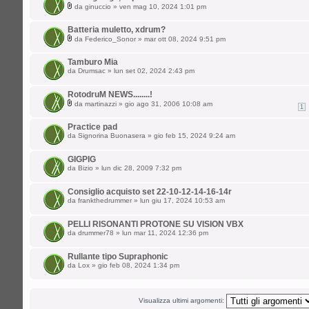
da
ginuccio
» ven mag 10, 2024 1:01 pm
Batteria muletto, xdrum?
da
Federico_Sonor
» mar ott 08, 2024 9:51 pm
Tamburo Mia
da
Drumsac
» lun set 02, 2024 2:43 pm
RotodruM NEWS........!
da
martinazzi
» gio ago 31, 2006 10:08 am
1
Practice pad
da
Signorina Buonasera
» gio feb 15, 2024 9:24 am
GIGPIG
da
Bizio
» lun dic 28, 2009 7:32 pm
Consiglio acquisto set 22-10-12-14-16-14r
da
frankthedrummer
» lun giu 17, 2024 10:53 am
PELLI RISONANTI PROTONE SU VISION VBX
da
drummer78
» lun mar 11, 2024 12:36 pm
Rullante tipo Supraphonic
da
Lox
» gio feb 08, 2024 1:34 pm
Visualizza ultimi argomenti: