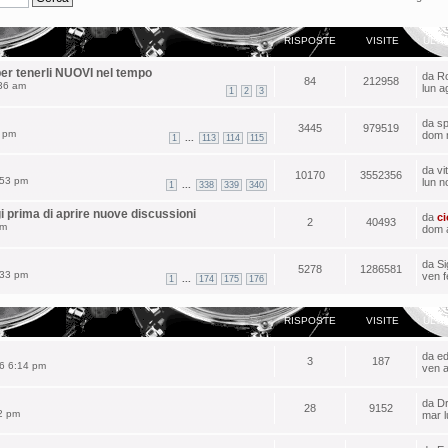
RISPOSTE
VISITE
ULT
 per tenerli NUOVI nel tempo
da
Ro
84
212958
:36 am
lun a
1
2
3
da
sp
3445
979519
7 pm
dom 
...
1
113
114
115
da
vit
10170
3552356
:53 pm
lun n
...
1
338
339
340
rima di aprire nuove discussioni
da
ci
2
40493
pm
dom 
da
Si
5278
1286581
:33 pm
ven f
...
1
174
175
176
RISPOSTE
VISITE
ULT
da
e
3
187
26 6:14 pm
ven 
da
D
28
9152
2 pm
mar l