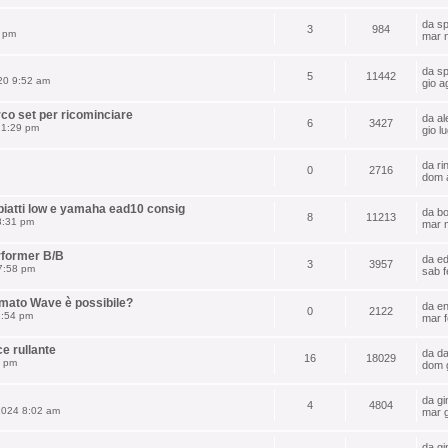
da
sp
3
984
1 pm
mar 
da
sp
5
11442
20 9:52 am
gio a
rco set per ricominciare
da
al
6
3427
 1:29 pm
gio l
da
ri
0
2716
dom 
piatti low e yamaha ead10 consig
da
bo
8
11213
8:31 pm
mar 
erformer B/B
da
e
3
3957
7:58 pm
sab f
ormato Wave è possibile?
da
en
0
2122
2:54 pm
mar f
e rullante
da
da
16
18029
4 pm
dom 
da
gi
4
4804
 2024 8:02 am
mar 
da
gi