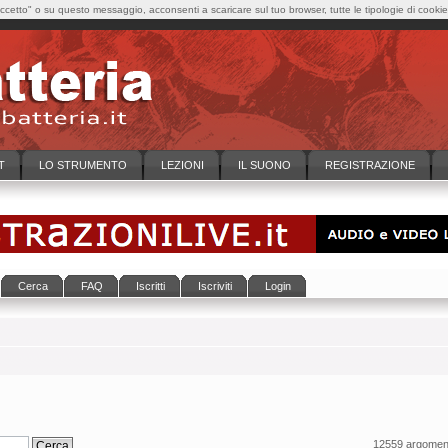
cetto" o su questo messaggio, acconsenti a scaricare sul tuo browser, tutte le tipologie di cooki
T
LO STRUMENTO
LEZIONI
IL SUONO
REGISTRAZIONE
Cerca
FAQ
Iscritti
Iscriviti
Login
12559 argoment