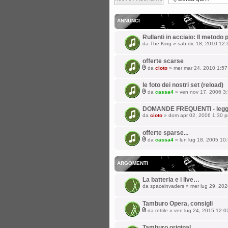
argomento
ANNUNCI
Rullanti in acciaio: Il metodo
da
The King
» sab dic 18, 2010 12
offerte scarse
da
cioto
» mer mar 24, 2010 1:5
le foto dei nostri set (reload)
da
cassa4
» ven nov 17, 2006 3
DOMANDE FREQUENTI - leggi p
da
cioto
» dom apr 02, 2006 1:30 
offerte sparse...
da
cassa4
» lun lug 18, 2005 10
ARGOMENTI
La batteria e i live…
da
spaceinvaders
» mer lug 29, 20
Tamburo Opera, consigli
da
rettile
» ven lug 24, 2015 12:0
Tamburo original