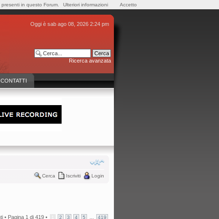
e presenti in questo Forum.
Ulteriori informazioni
Accetto
Oggi è sab ago 08, 2026 2:24 pm
Ricerca avanzata
CONTATTI
Cerca
Iscriviti
Login
i •
Pagina
1
di
419
•
...
1
2
3
4
5
419