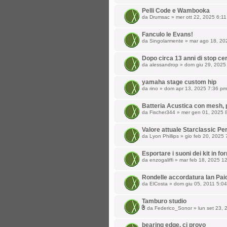
Pelli Code e Wambooka
da
Drumsac
» mer ott 22, 2025 6:1
Fanculo le Evans!
da
Singolarmente
» mar ago 18, 20
Dopo circa 13 anni di stop ce
da
alessandrop
» dom giu 29, 2025
yamaha stage custom hip
da
rino
» dom apr 13, 2025 7:36 pm
Batteria Acustica con mesh, 
da
Fischer344
» mer gen 01, 2025 
Valore attuale Starclassic P
da
Lyon Phillips
» gio feb 20, 2025 
Esportare i suoni dei kit in f
da
enzogaliffi
» mar feb 18, 2025 1
Rondelle accordatura Ian Paic
da
ElCosta
» dom giu 05, 2011 5:0
Tamburo studio
da
Federico_Sonor
» lun set 23,
bearing edge, ci provo