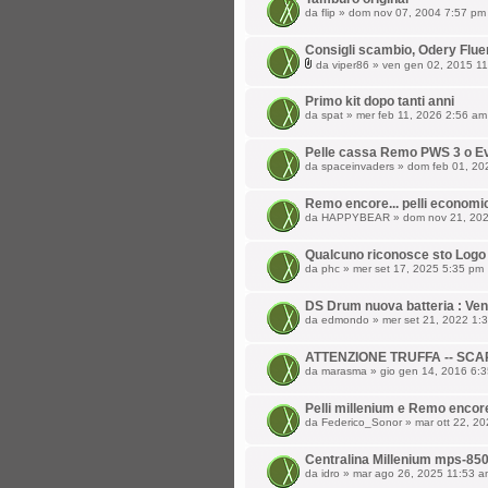
da
flip
» dom nov 07, 2004 7:57 pm
Consigli scambio, Odery Flu
da
viper86
» ven gen 02, 2015 1
Primo kit dopo tanti anni
da
spat
» mer feb 11, 2026 2:56 am
Pelle cassa Remo PWS 3 o 
da
spaceinvaders
» dom feb 01, 20
Remo encore... pelli economi
da
HAPPYBEAR
» dom nov 21, 20
Qualcuno riconosce sto Logo
da
phc
» mer set 17, 2025 5:35 pm
DS Drum nuova batteria : Ve
da
edmondo
» mer set 21, 2022 1:
ATTENZIONE TRUFFA -- SC
da
marasma
» gio gen 14, 2016 6:
Pelli millenium e Remo encor
da
Federico_Sonor
» mar ott 22, 2
Centralina Millenium mps-85
da
idro
» mar ago 26, 2025 11:53 a