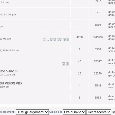
9
8907
1:01 pm
mar 
da
e
5
5701
 2024 9:51 pm
dom o
da
e
3
4643
3 pm
mar s
da
ma
4258
1043737
 10:08 am
dom 
...
1
140
141
142
da
M
1
6368
5, 2024 9:24 am
sab l
da
La
43
78327
mar l
1
2
-12-14-16-14r
da
f
13
23270
024 10:53 am
gio g
SU VISION VBX
da
d
4
7544
12:36 pm
ven 
da
e
5
6963
mar 
imi argomenti:
Ordina per