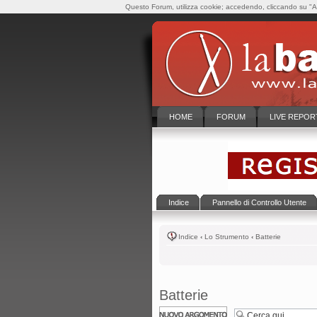
Questo Forum, utilizza cookie; accedendo, cliccando su "Ac
HOME
FORUM
LIVE REPOR
Indice
Pannello di Controllo Utente
Indice
‹
Lo Strumento
‹
Batterie
Batterie
Scrivi un nuovo