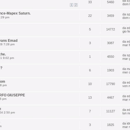
da
Ed
33
5460
dom 
1
2
ence-Mapex Saturn.
da
sp
22
3459
1:29 pm
dom 
da
e
5
14772
gio f
Evans Emad
da
e
3
3087
26 7:28 pm
mar f
che.
da
sp
1
4550
21 9:02 pm
mar 
 ?
da
m
6
1903
mer d
nom
da
e
10
17790
38 pm
ven 
ARFO GIUSEPPE
da
e
13
4467
35 pm
mar 
e
da
e
7
11127
024 2:50 pm
lun n
0
da
id
3
1825
m
mar 