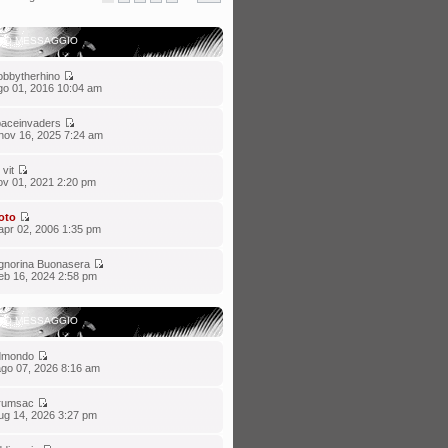
IMO MESSAGGIO
bbytherhino
go 01, 2016 10:04 am
aceinvaders
nov 16, 2025 7:24 am
 vit
ov 01, 2021 2:20 pm
oto
apr 02, 2006 1:35 pm
gnorina Buonasera
eb 16, 2024 2:58 pm
IMO MESSAGGIO
dmondo
ago 07, 2026 8:16 am
rumsac
ug 14, 2026 3:27 pm