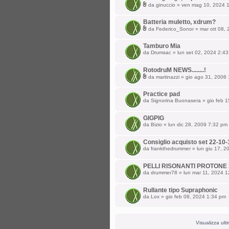
da
ginuccio
» ven mag 10, 2024 
Batteria muletto, xdrum?
da
Federico_Sonor
» mar ott 08,
Tamburo Mia
da
Drumsac
» lun set 02, 2024 2:4
RotodruM NEWS........!
da
martinazzi
» gio ago 31, 2006
Practice pad
da
Signorina Buonasera
» gio feb 1
GIGPIG
da
Bizio
» lun dic 28, 2009 7:32 pm
Consiglio acquisto set 22-10
da
frankthedrummer
» lun giu 17, 2
PELLI RISONANTI PROTONE 
da
drummer78
» lun mar 11, 2024 
Rullante tipo Supraphonic
da
Lox
» gio feb 08, 2024 1:34 pm
Visualizza ult