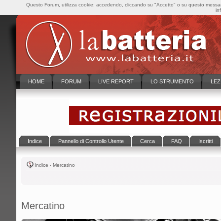
Questo Forum, utilizza cookie; accedendo, cliccando su "Accetto" o su questo messaggi
in
HOME
FORUM
LIVE REPORT
LO STRUMENTO
LEZ
Indice
Pannello di Controllo Utente
Cerca
FAQ
Iscritti
Indice
‹
Mercatino
Mercatino