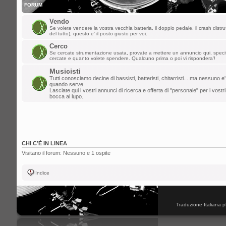
FORUM
Vendo
Se volete vendere la vostra vecchia batteria, il doppio pedale, il crash distru
del tutto), questo e' il posto giusto per voi.
Cerco
Se cercate strumentazione usata, provate a mettere un annuncio qui, spec
cercate e quanto volete spendere. Qualcuno prima o poi vi rispondera'!
Musicisti
Tutti conosciamo decine di bassisti, batteristi, chitarristi... ma nessuno e'
quando serve.
Lasciate qui i vostri annunci di ricerca e offerta di "personale" per i vostri
bocca al lupo.
CHI C’È IN LINEA
Visitano il forum: Nessuno e 1 ospite
Indice
Traduzione Italiana
p