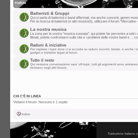
FORUM
Batteristi & Gruppi
Qui si parla di batteristi e band affermati, ma anche concerti, generi music
Per la ricerca di batteristi (e altri musicisti), utilizzare il forum "Mercatino 
La nostra musica
La zona per la vostra "musica suonata": qui potete far pervenire a tutti i v
filmati, potete confrontarvi sulla vita e i problemi delle vostre band e ... 
Raduni & iniziative
Per ospitare i topic dove ci si accorda su raduni, incontri, birrate, e anche i to
gadget e iniziative legati al forum.
Tutto il resto
Qui nessuna conversazione sara' off-topic: tutti gli argomenti sono ammessi 
rientrano negli altri forum).
CHI C’È IN LINEA
Visitano il forum: Nessuno e 1 ospite
Indice
Traduzione Italiana
p