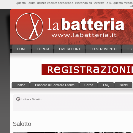
Questo Forum, utilizza cookie; accedendo, cliccando su "Accetto" o su questo messaggi
in
HOME
FORUM
LIVE REPORT
LO STRUMENTO
LEZ
Indice
Pannello di Controllo Utente
Cerca
FAQ
Iscritti
Indice
‹
Salotto
Salotto