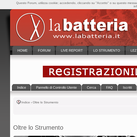
Questo Forum, utilizza cookie; accedendo, cliccando su "Accetto" o su questo messaggi
in
HOME
FORUM
LIVE REPORT
LO STRUMENTO
LEZ
Indice
Pannello di Controllo Utente
Cerca
FAQ
Iscritti
Indice
‹
Oltre lo Strumento
Oltre lo Strumento