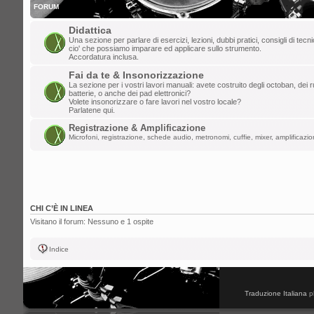
FORUM
Didattica
Una sezione per parlare di esercizi, lezioni, dubbi pratici, consigli di tec
cio' che possiamo imparare ed applicare sullo strumento.
Accordatura inclusa.
Fai da te & Insonorizzazione
La sezione per i vostri lavori manuali: avete costruito degli octoban, dei rul
batterie, o anche dei pad elettronici?
Volete insonorizzare o fare lavori nel vostro locale?
Parlatene qui.
Registrazione & Amplificazione
Microfoni, registrazione, schede audio, metronomi, cuffie, mixer, amplificazion
CHI C’È IN LINEA
Visitano il forum: Nessuno e 1 ospite
Indice
Traduzione Italiana
p