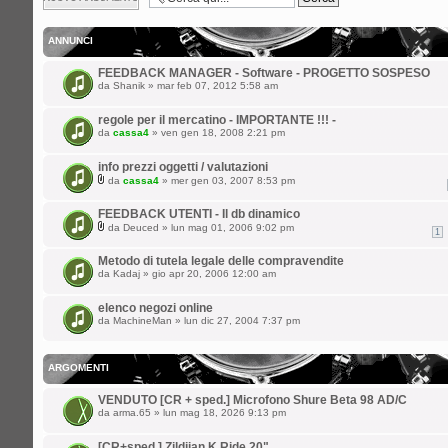
argomento
ANNUNCI
FEEDBACK MANAGER - Software - PROGETTO SOSPESO
da
Shanik
» mar feb 07, 2012 5:58 am
regole per il mercatino - IMPORTANTE !!! -
da
cassa4
» ven gen 18, 2008 2:21 pm
info prezzi oggetti / valutazioni
da
cassa4
» mer gen 03, 2007 8:53 pm
FEEDBACK UTENTI - Il db dinamico
da
Deuced
» lun mag 01, 2006 9:02 pm
1
Metodo di tutela legale delle compravendite
da
Kadaj
» gio apr 20, 2006 12:00 am
elenco negozi online
da
MachineMan
» lun dic 27, 2004 7:37 pm
ARGOMENTI
VENDUTO [CR + sped.] Microfono Shure Beta 98 AD/C
da
arma.65
» lun mag 18, 2026 9:13 pm
[CR+sped.] Zildjian K Ride 20"