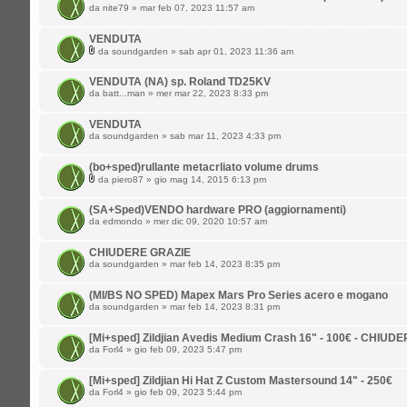
da
nite79
» mar feb 07, 2023 11:57 am
VENDUTA
da
soundgarden
» sab apr 01, 2023 11:36 am
VENDUTA (NA) sp. Roland TD25KV
da
batt...man
» mer mar 22, 2023 8:33 pm
VENDUTA
da
soundgarden
» sab mar 11, 2023 4:33 pm
(bo+sped)rullante metacrliato volume drums
da
piero87
» gio mag 14, 2015 6:13 pm
(SA+Sped)VENDO hardware PRO (aggiornamenti)
da
edmondo
» mer dic 09, 2020 10:57 am
CHIUDERE GRAZIE
da
soundgarden
» mar feb 14, 2023 8:35 pm
(MI/BS NO SPED) Mapex Mars Pro Series acero e mogano
da
soundgarden
» mar feb 14, 2023 8:31 pm
[Mi+sped] Zildjian Avedis Medium Crash 16" - 100€ - CHIUD
da
Forl4
» gio feb 09, 2023 5:47 pm
[Mi+sped] Zildjian Hi Hat Z Custom Mastersound 14" - 250€
da
Forl4
» gio feb 09, 2023 5:44 pm