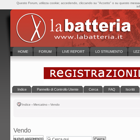
Questo Forum, utilizza cookie; accedendo, cliccando su "Accetto" o su questo messaggi
in
HOME
FORUM
LIVE REPORT
LO STRUMENTO
LEZ
Indice
Pannello di Controllo Utente
Cerca
FAQ
Iscritti
Indice
‹
Mercatino
‹
Vendo
Vendo
Scrivi un nuovo