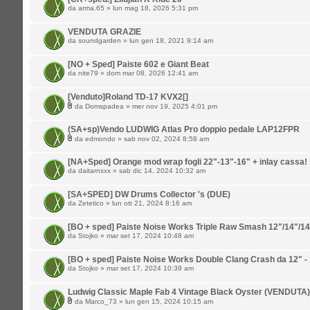
da
arma.65
» lun mag 18, 2026 5:31 pm
VENDUTA GRAZIE
da
soundgarden
» lun gen 18, 2021 9:14 am
[NO + Sped] Paiste 602 e Giant Beat
da
nite79
» dom mar 08, 2026 12:41 am
[Venduto]Roland TD-17 KVX2[]
da
Domspadea
» mer nov 19, 2025 4:01 pm
(SA+sp)Vendo LUDWIG Atlas Pro doppio pedale LAP12FPR
da
edmondo
» sab nov 02, 2024 8:58 am
[NA+Sped] Orange mod wrap fogli 22"-13"-16" + inlay cassa!
da
daitarnxxx
» sab dic 14, 2024 10:32 am
[SA+SPED] DW Drums Collector 's (DUE)
da
Zetetico
» lun ott 21, 2024 8:16 am
[BO + sped] Paiste Noise Works Triple Raw Smash 12"/14"/14
da
Stojko
» mar set 17, 2024 10:48 am
[BO + sped] Paiste Noise Works Double Clang Crash da 12" -
da
Stojko
» mar set 17, 2024 10:39 am
Ludwig Classic Maple Fab 4 Vintage Black Oyster (VENDUTA)
da
Marco_73
» lun gen 15, 2024 10:15 am