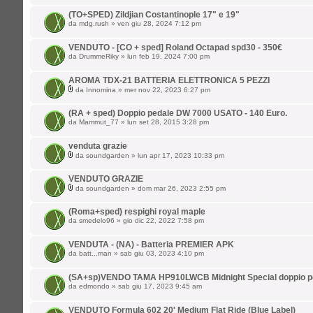
(TO+SPED) Zildjian Costantinople 17" e 19"
da
mdg.rush
» ven giu 28, 2024 7:12 pm
VENDUTO - [CO + sped] Roland Octapad spd30 - 350€
da
DrummeRiky
» lun feb 19, 2024 7:00 pm
AROMA TDX-21 BATTERIA ELETTRONICA 5 PEZZI
da
Innomina
» mer nov 22, 2023 6:27 pm
(RA + sped) Doppio pedale DW 7000 USATO - 140 Euro.
da
Mammut_77
» lun set 28, 2015 3:28 pm
venduta grazie
da
soundgarden
» lun apr 17, 2023 10:33 pm
VENDUTO GRAZIE
da
soundgarden
» dom mar 26, 2023 2:55 pm
(Roma+sped) respighi royal maple
da
smedelo96
» gio dic 22, 2022 7:58 pm
VENDUTA - (NA) - Batteria PREMIER APK
da
batt...man
» sab giu 03, 2023 4:10 pm
(SA+sp)VENDO TAMA HP910LWCB Midnight Special doppio p
da
edmondo
» sab giu 17, 2023 9:45 am
VENDUTO Formula 602 20' Medium Flat Ride (Blue Label)