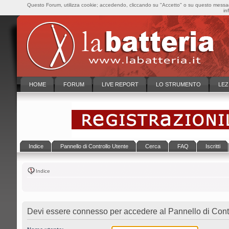
Questo Forum, utilizza cookie; accedendo, cliccando su "Accetto" o su questo messaggi
in
HOME
FORUM
LIVE REPORT
LO STRUMENTO
LEZ
Indice
Pannello di Controllo Utente
Cerca
FAQ
Iscritti
Indice
Devi essere connesso per accedere al Pannello di Contr