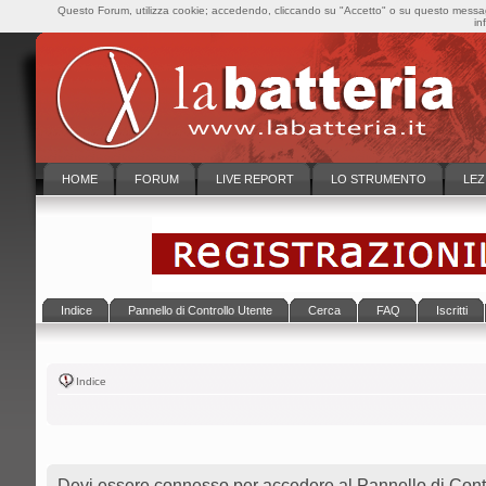
Questo Forum, utilizza cookie; accedendo, cliccando su "Accetto" o su questo messaggi
in
HOME
FORUM
LIVE REPORT
LO STRUMENTO
LEZ
Indice
Pannello di Controllo Utente
Cerca
FAQ
Iscritti
Indice
Devi essere connesso per accedere al Pannello di Contr