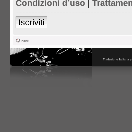
Condizioni d’uso
|
Trattamen
Iscriviti
Indice
Traduzione Italiana
p