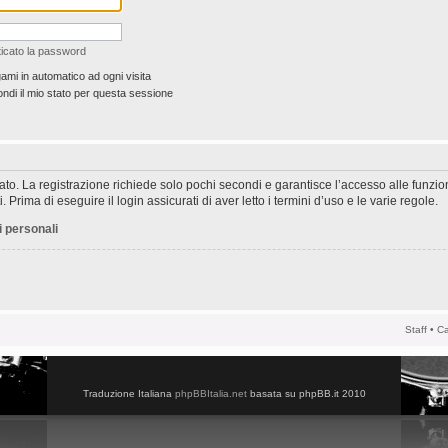
icato la password
ami in automatico ad ogni visita
di il mio stato per questa sessione
rato. La registrazione richiede solo pochi secondi e garantisce l’accesso alle funzi
 Prima di eseguire il login assicurati di aver letto i termini d’uso e le varie regole.
i personali
Staff
•
Ca
Traduzione Italiana
phpBBItalia.net
basata su phpBB.it 2010