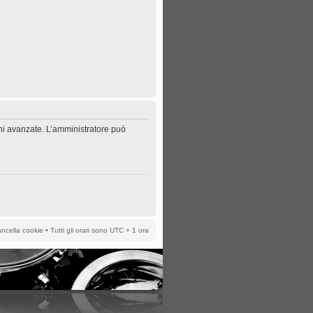
oni avanzate. L’amministratore può
ncella cookie
• Tutti gli orari sono UTC + 1 ora