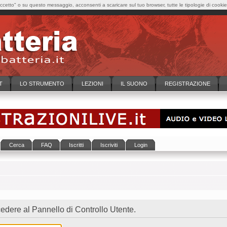
cetto" o su questo messaggio, acconsenti a scaricare sul tuo browser, tutte le tipologie di cooki
T
LO STRUMENTO
LEZIONI
IL SUONO
REGISTRAZIONE
Cerca
FAQ
Iscritti
Iscriviti
Login
dere al Pannello di Controllo Utente.