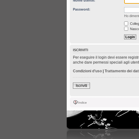
Nome utente:
Password:
Ho diment
Colleg
Nascon
ISCRIVITI
Per eseguire il login devi essere regist
anche dare permessi speciali agli utenti.
Condizioni d’uso
|
Trattamento dei dat
Iscriviti
Indice