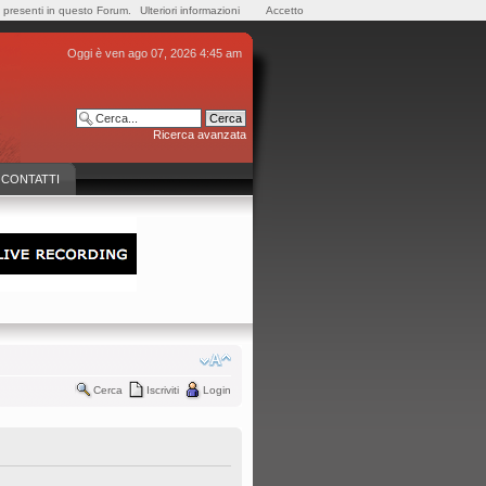
e presenti in questo Forum.
Ulteriori informazioni
Accetto
Oggi è ven ago 07, 2026 4:45 am
Ricerca avanzata
CONTATTI
Cerca
Iscriviti
Login