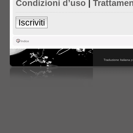
Condizioni d’uso
|
Trattamen
Iscriviti
Indice
Traduzione Italiana
p