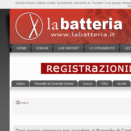
Questo Forum, utilizza cookie; accedendo, cliccando su "Accetto" o su questo messaggi
in
HOME
FORUM
LIVE REPORT
LO STRUMENTO
LEZ
Indice
Pannello di Controllo Utente
Cerca
FAQ
Iscritti
Indice
Devi essere connesso per accedere al Pannello di Contr