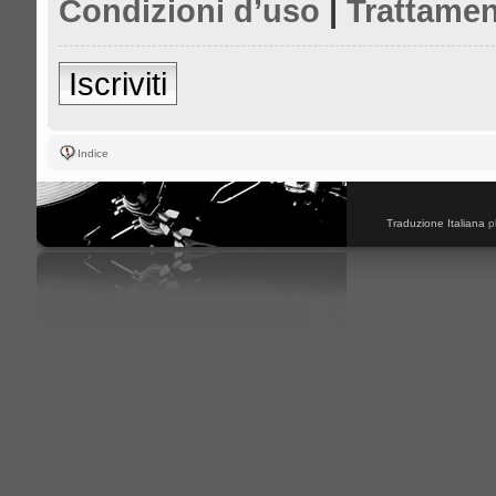
Condizioni d’uso
|
Trattamen
Iscriviti
Indice
Traduzione Italiana
p