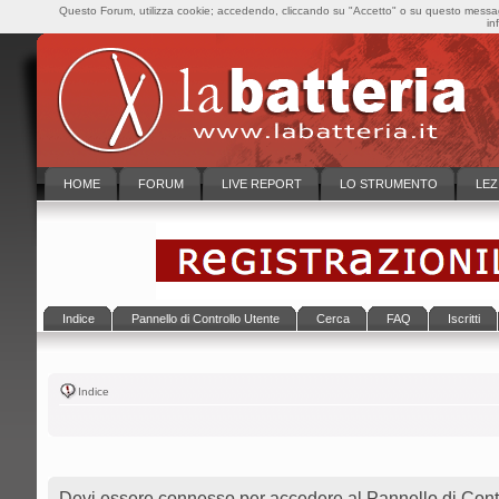
Questo Forum, utilizza cookie; accedendo, cliccando su "Accetto" o su questo messaggi
in
HOME
FORUM
LIVE REPORT
LO STRUMENTO
LEZ
Indice
Pannello di Controllo Utente
Cerca
FAQ
Iscritti
Indice
Devi essere connesso per accedere al Pannello di Contr