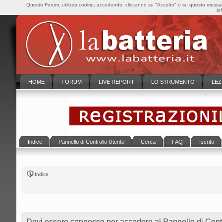
Questo Forum, utilizza cookie; accedendo, cliccando su "Accetto" o su questo messaggi
in
HOME
FORUM
LIVE REPORT
LO STRUMENTO
LEZ
Indice
Pannello di Controllo Utente
Cerca
FAQ
Iscritti
Indice
Devi essere connesso per accedere al Pannello di Contr