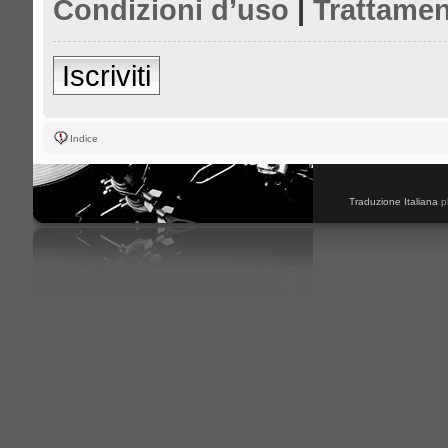
Condizioni d’uso
|
Trattamen
Iscriviti
Indice
Traduzione Italiana
p