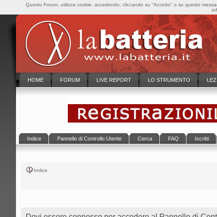
Questo Forum, utilizza cookie; accedendo, cliccando su "Accetto" o su questo messaggi
in
HOME
FORUM
LIVE REPORT
LO STRUMENTO
LEZ
Indice
Pannello di Controllo Utente
Cerca
FAQ
Iscritti
Indice
Devi essere connesso per accedere al Pannello di Contr