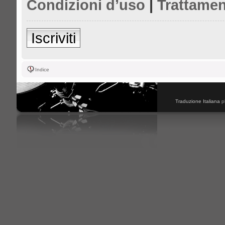
Condizioni d’uso
|
Trattamen
Iscriviti
Indice
Traduzione Italiana
p