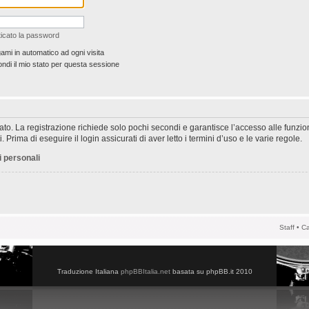
icato la password
ami in automatico ad ogni visita
di il mio stato per questa sessione
rato. La registrazione richiede solo pochi secondi e garantisce l’accesso alle funzi
 Prima di eseguire il login assicurati di aver letto i termini d’uso e le varie regole.
i personali
Staff
•
Ca
Traduzione Italiana
phpBBItalia.net
basata su phpBB.it 2010