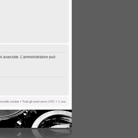
oni avanzate. L’amministratore può
ncella cookie
• Tutti gli orari sono UTC + 1 ora