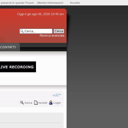
e presenti in questo Forum.
Ulteriori informazioni
Accetto
Oggi è gio ago 06, 2026 10:49 am
Ricerca avanzata
CONTATTI
Cerca
Iscriviti
Login