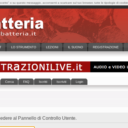
cetto" o su questo messaggio, acconsenti a scaricare sul tuo browser, tutte le tipologie di cooki
T
LO STRUMENTO
LEZIONI
IL SUONO
REGISTRAZIONE
Cerca
FAQ
Iscritti
Iscriviti
Login
dere al Pannello di Controllo Utente.