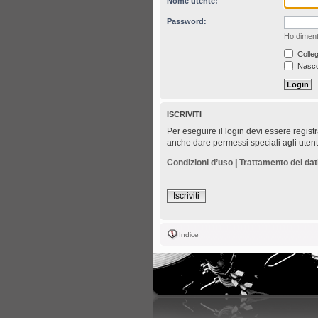
Nome utente:
Password:
Ho diment
Colleg
Nascon
ISCRIVITI
Per eseguire il login devi essere regist
anche dare permessi speciali agli utenti.
Condizioni d’uso
|
Trattamento dei dat
Iscriviti
Indice