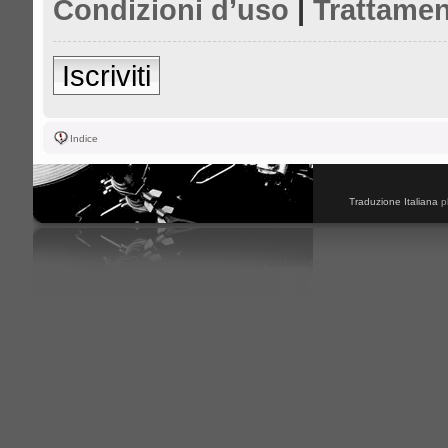
Condizioni d’uso
|
Trattamen
Iscriviti
Indice
Traduzione Italiana
p