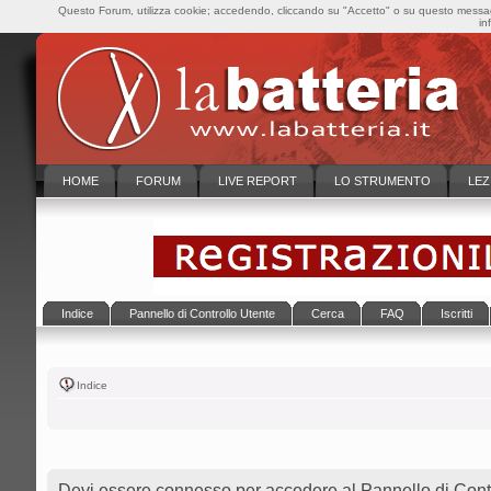
Questo Forum, utilizza cookie; accedendo, cliccando su "Accetto" o su questo messaggi
in
HOME
FORUM
LIVE REPORT
LO STRUMENTO
LEZ
Indice
Pannello di Controllo Utente
Cerca
FAQ
Iscritti
Indice
Devi essere connesso per accedere al Pannello di Contr