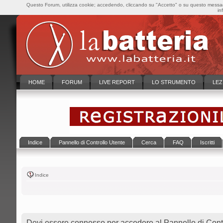
Questo Forum, utilizza cookie; accedendo, cliccando su "Accetto" o su questo messaggi
in
HOME
FORUM
LIVE REPORT
LO STRUMENTO
LEZ
Indice
Pannello di Controllo Utente
Cerca
FAQ
Iscritti
Indice
Devi essere connesso per accedere al Pannello di Contr