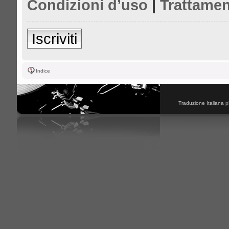
Condizioni d’uso
|
Trattamen
Iscriviti
Indice
Traduzione Italiana
p