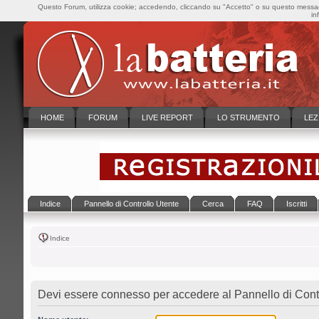
Questo Forum, utilizza cookie; accedendo, cliccando su "Accetto" o su questo messaggi
in
HOME
FORUM
LIVE REPORT
LO STRUMENTO
LEZ
Indice
Pannello di Controllo Utente
Cerca
FAQ
Iscritti
Indice
Devi essere connesso per accedere al Pannello di Contr