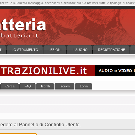
cetto" o su questo messaggio, acconsenti a scaricare sul tuo browser, tutte le tipologie di cooki
T
LO STRUMENTO
LEZIONI
IL SUONO
REGISTRAZIONE
Cerca
FAQ
Iscritti
Iscriviti
Login
dere al Pannello di Controllo Utente.