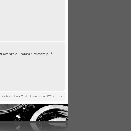
oni avanzate. L’amministratore può
ncella cookie
• Tutti gli orari sono UTC + 1 ora