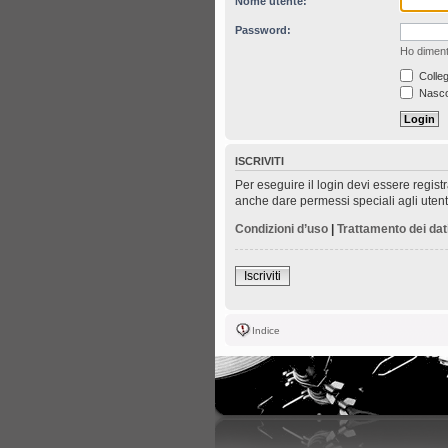
Nome utente:
Password:
Ho diment
Colleg
Nascon
ISCRIVITI
Per eseguire il login devi essere regist
anche dare permessi speciali agli utenti.
Condizioni d’uso
|
Trattamento dei dat
Iscriviti
Indice