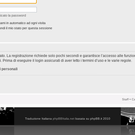
icato la password
ami in automatico ad ogni visita
di il mio stato per questa sessione
rato. La registrazione richiede solo pochi secondi e garantisce l’accesso alle funzi
 Prima di eseguire il login assicurati di aver letto i termini d’uso e le varie regole.
i personali
Staff
•
Ca
Traduzione Italiana
phpBBItalia.net
basata su phpBB.it 2010