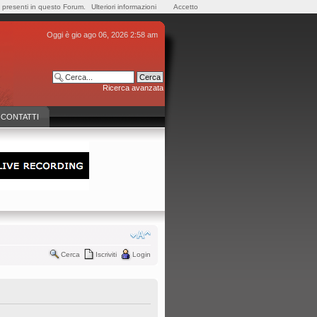
e presenti in questo Forum.
Ulteriori informazioni
Accetto
Oggi è gio ago 06, 2026 2:58 am
Ricerca avanzata
CONTATTI
Cerca
Iscriviti
Login