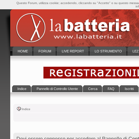
Questo Forum, utilizza cookie; accedendo, cliccando su "Accetto" o su questo messaggi
in
HOME
FORUM
LIVE REPORT
LO STRUMENTO
LEZ
Indice
Pannello di Controllo Utente
Cerca
FAQ
Iscritti
Indice
Devi essere connesso per accedere al Pannello di Contr