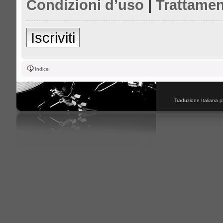
Condizioni d’uso
|
Trattamen
Iscriviti
Indice
Traduzione Italiana
p