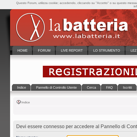
Questo Forum, utilizza cookie; accedendo, cliccando su "Accetto" o su questo messaggi
in
HOME
FORUM
LIVE REPORT
LO STRUMENTO
LEZ
Indice
Pannello di Controllo Utente
Cerca
FAQ
Iscritti
Indice
Devi essere connesso per accedere al Pannello di Contr