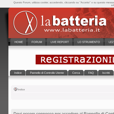
Questo Forum, utilizza cookie; accedendo, cliccando su "Accetto" o su questo messaggi
in
HOME
FORUM
LIVE REPORT
LO STRUMENTO
LEZ
Indice
Pannello di Controllo Utente
Cerca
FAQ
Iscritti
Indice
Devi essere connesso per accedere al Pannello di Contr