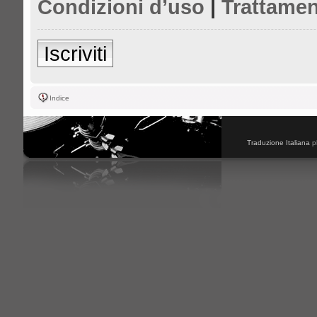
Condizioni d’uso
|
Trattamen
Iscriviti
Indice
Traduzione Italiana
p