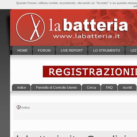
Questo Forum, utilizza cookie; accedendo, cliccando su "Accetto" o su questo messaggi
in
HOME
FORUM
LIVE REPORT
LO STRUMENTO
LEZ
Indice
Pannello di Controllo Utente
Cerca
FAQ
Iscritti
Indice