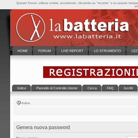
Questo Forum, utilizza cookie; accedendo, cliccando su "Accetto" o su questo messaggi
in
HOME
FORUM
LIVE REPORT
LO STRUMENTO
LEZ
Indice
Pannello di Controllo Utente
Cerca
FAQ
Iscritti
Indice
Genera nuova password