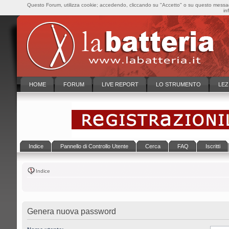
Questo Forum, utilizza cookie; accedendo, cliccando su "Accetto" o su questo messaggi
in
HOME
FORUM
LIVE REPORT
LO STRUMENTO
LEZ
Indice
Pannello di Controllo Utente
Cerca
FAQ
Iscritti
Indice
Genera nuova password