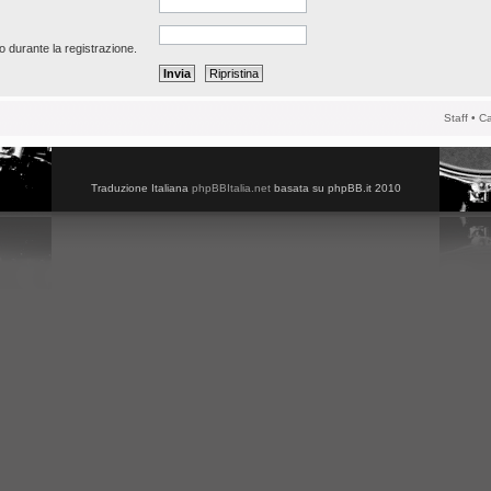
o durante la registrazione.
Staff
•
Ca
Traduzione Italiana
phpBBItalia.net
basata su phpBB.it 2010