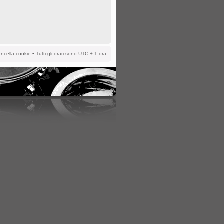
ncella cookie
• Tutti gli orari sono UTC + 1 ora