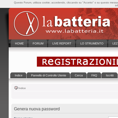
Questo Forum, utilizza cookie; accedendo, cliccando su "Accetto" o su questo messaggi
in
HOME
FORUM
LIVE REPORT
LO STRUMENTO
LEZ
Indice
Pannello di Controllo Utente
Cerca
FAQ
Iscritti
Indice
Genera nuova password